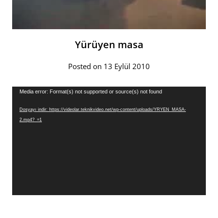
Yürüyen masa
Posted on 13 Eylül 2010
Video
Media error: Format(s) not supported or source(s) not found
oynatıcı
Dosyayı indir: https://videolar.teknikvideo.net/wp-content/uploads/YRYEN_MASA-
2.mp4?_=1