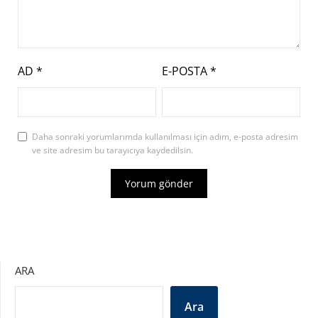
AD
*
E-POSTA
*
Daha sonraki yorumlarımda kullanılması için adım, e-posta adresim
ve site adresim bu tarayıcıya kaydedilsin.
ARA
Ara