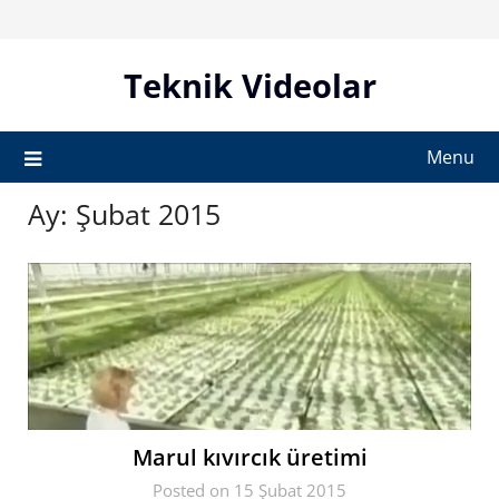
Skip
to
content
Teknik Videolar
Menu
Ay:
Şubat 2015
Marul kıvırcık üretimi
Posted on 15 Şubat 2015