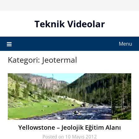
Skip
to
content
Teknik Videolar
Menu
Kategori:
Jeotermal
Yellowstone – Jeolojik Eğitim Alanı
Posted on 10 Mayıs 2012