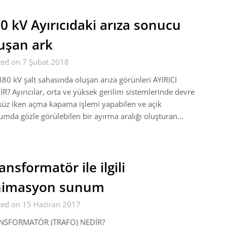
0 kV Ayırıcıdaki arıza sonucu
uşan ark
ted on 7 Şubat 2018
380 kV şalt sahasında oluşan arıza görünleri AYIRICI
R? Ayırıcılar, orta ve yüksek gerilim sistemlerinde devre
üz iken açma kapama işlemi yapabilen ve açık
mda gözle görülebilen bir ayırma aralığı oluşturan…
ansformatör ile ilgili
nimasyon sunum
ted on 15 Haziran 2017
NSFORMATÖR (TRAFO) NEDİR?