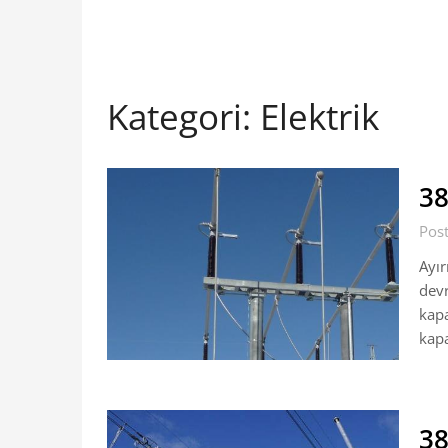
Kategori:
Elektrik
38
Pos
Ayır
devr
kapa
kapa
38