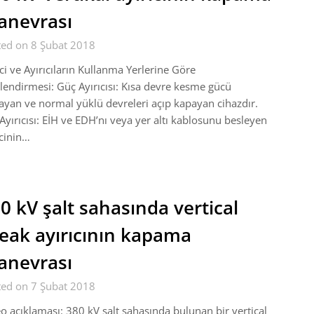
nevrası
ted on 8 Şubat 2018
ci ve Ayırıcıların Kullanma Yerlerine Göre
lendirmesi: Güç Ayırıcısı: Kısa devre kesme gücü
yan ve normal yüklü devreleri açıp kapayan cihazdır.
Ayırıcısı: EİH ve EDH’nı veya yer altı kablosunu besleyen
cinin…
0 kV şalt sahasında vertical
eak ayırıcının kapama
nevrası
ted on 7 Şubat 2018
o açıklaması: 380 kV şalt sahasında bulunan bir vertical