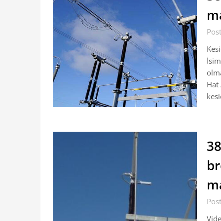
ma
Pos
Kesi
İsim
olma
Hat 
kesi
38
br
ma
Pos
Vide