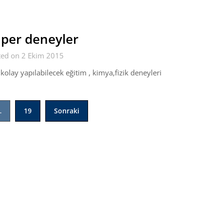
per deneyler
ted on 2 Ekim 2015
kolay yapılabilecek eğitim , kimya,fizik deneyleri
…
19
Sonraki