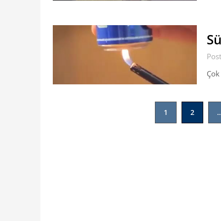
Sü
Pos
Çok 
Yazı
1
2
sayfalaması