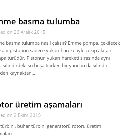
mme basma tulumba
ed on 26 Aralık 2015
e basma tulumba nasıl çalışır? Emme pompa, çekilecek
kanı pistonun sadece yukarı hareketiyle çekip akıtan
a türüdür. Pistonun yukarı hareketi sırasında aynı
 silindirdeki su boşaltılırken bir yandan da silindir
iden kaynaktan…
tor üretim aşamaları
ted on 2 Ekim 2015
türbini, buhar türbini generatörü rotoru üretim
maları