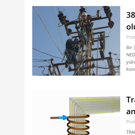
38
ol
Pos
Bir 
NEDİ
yüks
konu
Tr
a
Pos
TRA