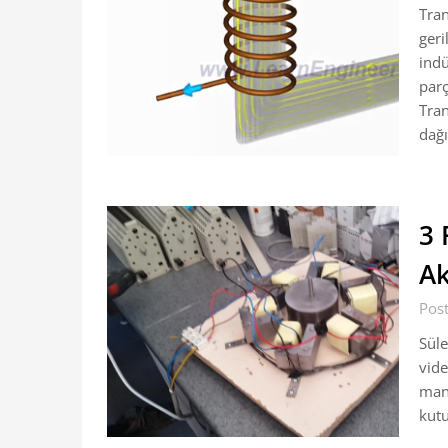
Tran
geri
indü
parç
Tran
dağ
3 
Ak
Pos
Süle
vide
many
kutu