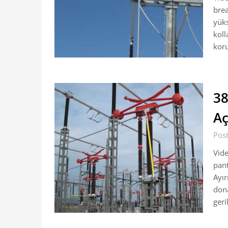
brea
yüks
koll
koru
38
A
Pos
Vide
pant
Ayır
dona
geri