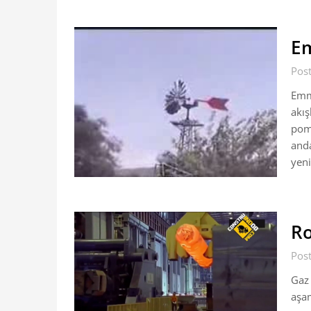
E
Post
Emm
akış
pomp
anda
yen
Ro
Pos
Gaz 
aşa