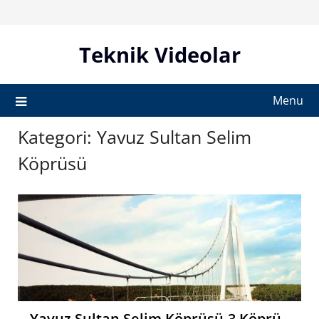
Skip
to
content
Teknik Videolar
Menu
Kategori:
Yavuz Sultan Selim
Köprüsü
Yavuz Sultan Selim Köprüsü-3.Köprü -