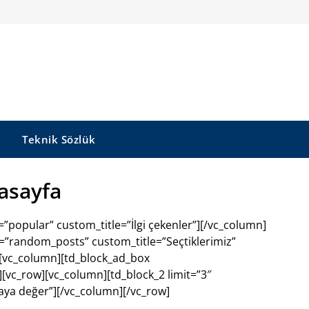
Teknik Sözlük
asayfa
”popular” custom_title=”İlgi çekenler”][/vc_column]
t=”random_posts” custom_title=”Seçtiklerimiz”
][vc_column][td_block_ad_box
[vc_row][vc_column][td_block_2 limit=”3″
ya değer”][/vc_column][/vc_row]