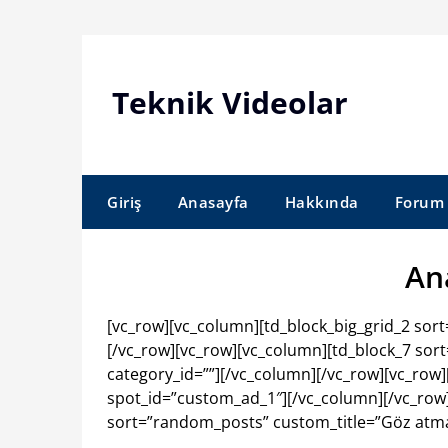
Skip
to
content
Teknik Videolar
Giriş
Anasayfa
Hakkında
Forum
An
[vc_row][vc_column][td_block_big_grid_2 sort=
[/vc_row][vc_row][vc_column][td_block_7 sor
category_id=””][/vc_column][/vc_row][vc_row
spot_id=”custom_ad_1″][/vc_column][/vc_row]
sort=”random_posts” custom_title=”Göz atma