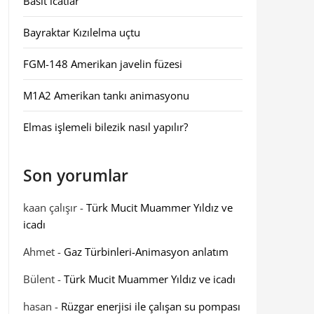
Basit icatlar
Bayraktar Kızılelma uçtu
FGM-148 Amerikan javelin füzesi
M1A2 Amerikan tankı animasyonu
Elmas işlemeli bilezik nasıl yapılır?
Son yorumlar
kaan çalışır
-
Türk Mucit Muammer Yıldız ve
icadı
Ahmet
-
Gaz Türbinleri-Animasyon anlatım
Bülent
-
Türk Mucit Muammer Yıldız ve icadı
hasan
-
Rüzgar enerjisi ile çalışan su pompası