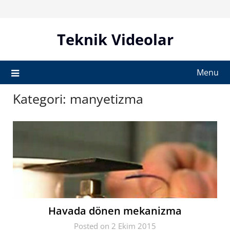
Skip
to
content
Teknik Videolar
Menu
Kategori:
manyetizma
Havada dönen mekanizma
Posted on 2 Ekim 2015