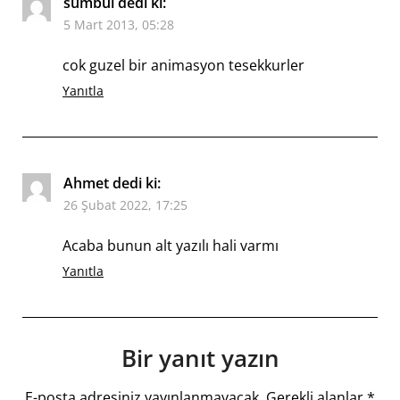
sumbul
dedi ki:
5 Mart 2013, 05:28
cok guzel bir animasyon tesekkurler
Yanıtla
Ahmet
dedi ki:
26 Şubat 2022, 17:25
Acaba bunun alt yazılı hali varmı
Yanıtla
Bir yanıt yazın
E-posta adresiniz yayınlanmayacak.
Gerekli alanlar
*