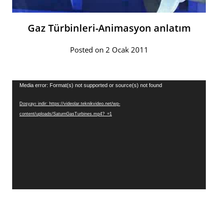
Gaz Türbinleri-Animasyon anlatım
Posted on 2 Ocak 2011
Video
Media error: Format(s) not supported or source(s) not found
oynatıcı
Dosyayı indir: https://videolar.teknikvideo.net/wp-
content/uploads/SaturnGasTurbines.mp4?_=1