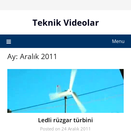
Skip
to
content
Teknik Videolar
Menu
Ay:
Aralık 2011
Posted on 24 Aralık 2011