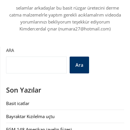
selamlar arkadaşlar bu basit rüzgar üretecini derme
catma malzemelrle yaptım gerekli acıklamalrım videoda
yorumlarınızı bekliyorum teşekkür ediyorum
Kimden:erdal çınar (numara27@hotmail.com)
ARA
Ara
Son Yazılar
Basit icatlar
Bayraktar Kızılelma uçtu
FGM-148 Amerikan javelin füzesi