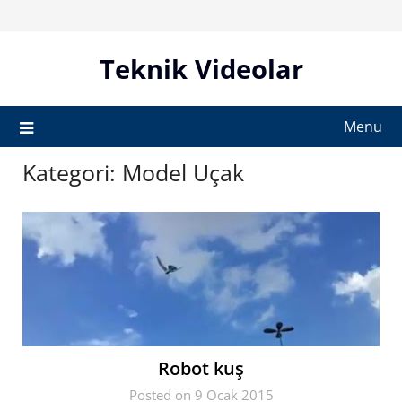
Skip
to
content
Teknik Videolar
Menu
Kategori:
Model Uçak
Robot kuş
Posted on 9 Ocak 2015