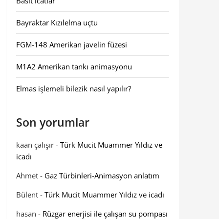
Basit icatlar
Bayraktar Kızılelma uçtu
FGM-148 Amerikan javelin füzesi
M1A2 Amerikan tankı animasyonu
Elmas işlemeli bilezik nasıl yapılır?
Son yorumlar
kaan çalışır
-
Türk Mucit Muammer Yıldız ve
icadı
Ahmet
-
Gaz Türbinleri-Animasyon anlatım
Bülent
-
Türk Mucit Muammer Yıldız ve icadı
hasan
-
Rüzgar enerjisi ile çalışan su pompası