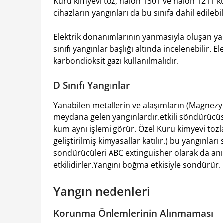
Kuru kimyevi toz, halon 1301 ve halon 1211 ku
cihazların yangınları da bu sınıfa dahil edilebil
Elektrik donanımlarının yanmasıyla oluşan yang
sınıfı yangınlar başlığı altında incelenebilir. 
karbondioksit gazı kullanılmalıdır.
D Sınıfı Yangınlar
Yanabilen metallerin ve alaşımların (Magnez
meydana gelen yangınlardır.etkili söndürücü
kum aynı işlemi görür. Özel Kuru kimyevi tozl
geliştirilmiş kimyasallar katılır.) bu yangınla
sondürücüleri ABC extinguisher olarak da anıl
etkilidirler.Yangını boğma etkisiyle sondürür.
Yangın nedenleri
Korunma Önlemlerinin Alınmaması