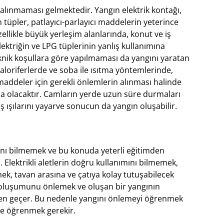
alınmaması gelmektedir. Yangın elektrik kontağı,
an tüpler, patlayıcı-parlayıcı maddelerin yeterince
ikle büyük yerleşim alanlarında, konut ve iş
lektriğin ve LPG tüplerinin yanlış kullanımına
eknik koşullara göre yapılmaması da yangını yaratan
aloriferlerde ve soba ile ısıtma yöntemlerinde,
maddeler için gerekli önlemlerin alınması halinde
ma olacaktır. Camların yerde uzun süre durmaları
 ışılarını yayarve sonucun da yangın oluşabilir.
ğını bilmemek ve bu konuda yeterli eğitimden
lektrikli aletlerin doğru kullanımını bilmemek,
mek, tavan arasına ve çatıya kolay tutuşabilecek
 oluşumunu önlemek ve oluşan bir yangının
den geçer. Bu nedenle yangını önlemeyi öğrenmek
de öğrenmek gerekir.