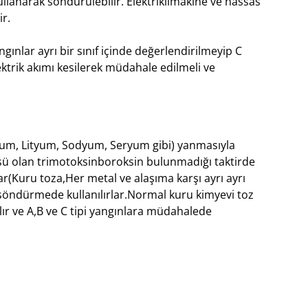
llanarak söndürülebilir. Elektriklimakine ve hassas
ir.
ınlar ayrı bir sınıf içinde değerlendirilmeyip C
Elektrik akımı kesilerek müdahale edilmeli ve
yum, Lityum, Sodyum, Seryum gibi) yanmasıyla
sü olan trimotoksinboroksin bulunmadığı taktirde
ar(Kuru toza,Her metal ve alaşıma karşı ayrı ayrı
rı söndürmede kullanılırlar.Normal kuru kimyevi toz
ır ve A,B ve C tipi yangınlara müdahalede