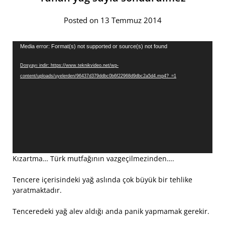
Posted on 13 Temmuz 2014
Video
Media error: Format(s) not supported or source(s) not found
oynatıcı
Dosyayı indir: https://www.teknikvideo.net/wp-
content/uploads/uyelerden/96437d379ddbc0b6f22968d9dbc2a5d4.mp4?_=1
Kızartma… Türk mutfağının vazgeçilmezinden….
Tencere içerisindeki yağ aslında çok büyük bir tehlike
yaratmaktadır.
Tenceredeki yağ alev aldığı anda panik yapmamak gerekir.