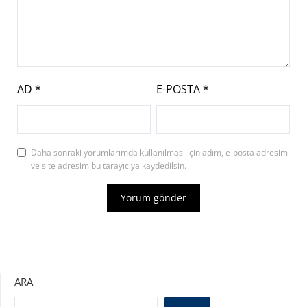
AD
*
E-POSTA
*
Daha sonraki yorumlarımda kullanılması için adım, e-posta adresim
ve site adresim bu tarayıcıya kaydedilsin.
ARA