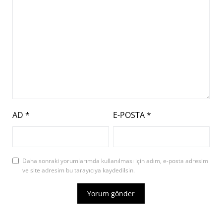
AD
*
E-POSTA
*
Daha sonraki yorumlarımda kullanılması için adım, e-posta adresim
ve site adresim bu tarayıcıya kaydedilsin.