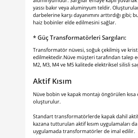
aluminyumdur. Sargılar emaye kaplı yuvarlak b
yassı bakır veya aluminyum teldir. Oluşturulan
darbelerine karşı dayanımını arttırdığı gibi;
haiz bobinler elde edilmesini sağlar.
* Güç Transformatörleri Sargıları:
Transformatör nüvesi, soğuk çekilmiş ve kristal
edilmektedir.Nüve müşteri tarafından talep e
M2, M3, M4 ve M5 kalitede elektriksel silisli s
Aktif Kısım
Nüve bobin ve kapak montajı öngörülen kısa d
oluşturulur.
Standart transformatörlerde kapak dahil aktif
kazana tutturulan aktif kısım uygulamaları da 
uygulamada transformatörler de imal edilir.