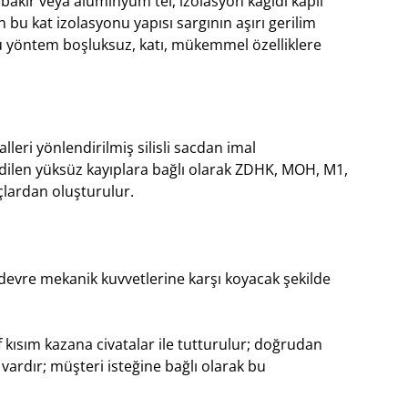
akır veya aluminyum tel, izolasyon kağıdı kaplı
 bu kat izolasyonu yapısı sargının aşırı gerilim
 bu yöntem boşluksuz, katı, mükemmel özelliklere
leri yönlendirilmiş silisli sacdan imal
dilen yüksüz kayıplara bağlı olarak ZDHK, MOH, M1,
açlardan oluşturulur.
evre mekanik kuvvetlerine karşı koyacak şekilde
 kısım kazana civatalar ile tutturulur; doğrudan
vardır; müşteri isteğine bağlı olarak bu