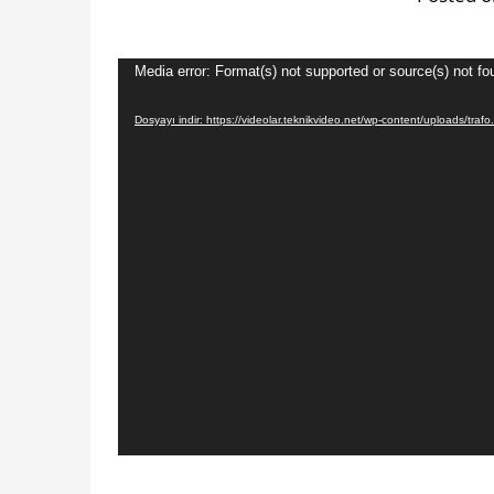
Video
Media error: Format(s) not supported or source(s) not fo
oynatıcı
Dosyayı indir: https://videolar.teknikvideo.net/wp-content/uploads/tra