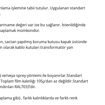
mlama işlemine tabii tutulur. Uygulanan standart
.
şartname değeri var ise bu sağlanır. İstenildiğinde
le kaplamak mümkündür.
ygun, sactan yapılmış koruma kutusu kapak üstünde
un olarak kablo kutuları transformatör yan
 ve/veya sprey yöntemi ile boyanırlar.Standart
Toplam film kalınlığı 105µ’dan az değildir.Standart
ndırılan RAL7033’dir.
lama gibi) , farklı kalınlıklarda ve farklı renk