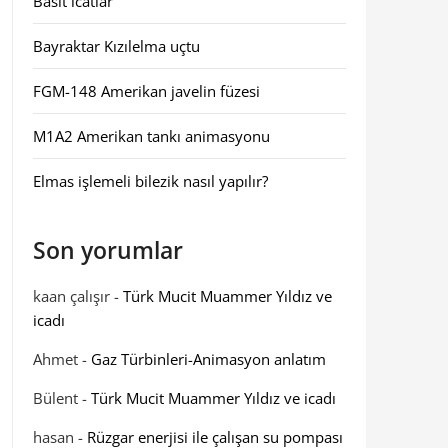
Basit icatlar
Bayraktar Kızılelma uçtu
FGM-148 Amerikan javelin füzesi
M1A2 Amerikan tankı animasyonu
Elmas işlemeli bilezik nasıl yapılır?
Son yorumlar
kaan çalışır
-
Türk Mucit Muammer Yıldız ve
icadı
Ahmet
-
Gaz Türbinleri-Animasyon anlatım
Bülent
-
Türk Mucit Muammer Yıldız ve icadı
hasan
-
Rüzgar enerjisi ile çalışan su pompası