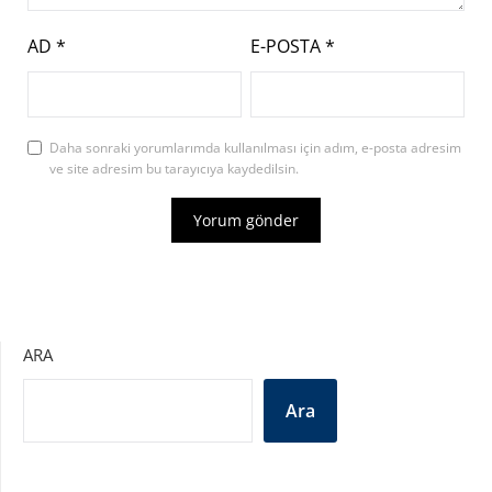
AD
*
E-POSTA
*
Daha sonraki yorumlarımda kullanılması için adım, e-posta adresim
ve site adresim bu tarayıcıya kaydedilsin.
ARA
Ara