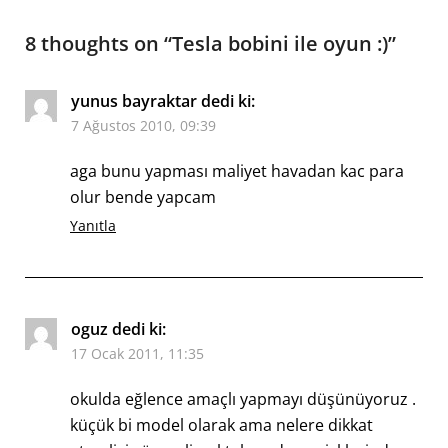
8 thoughts on “
Tesla bobini ile oyun :)
”
yunus bayraktar
dedi ki:
7 Ağustos 2010, 09:39
aga bunu yapması maliyet havadan kac para
olur bende yapcam
Yanıtla
oguz
dedi ki:
17 Ocak 2011, 11:35
okulda eğlence amaçlı yapmayı düşünüyoruz .
küçük bi model olarak ama nelere dikkat