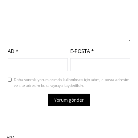
AD
*
E-POSTA
*
Daha sonraki yorumlarımda kullanılması için adım, e-posta adresim
ve site adresim bu tarayıcıya kaydedilsin.
ARA