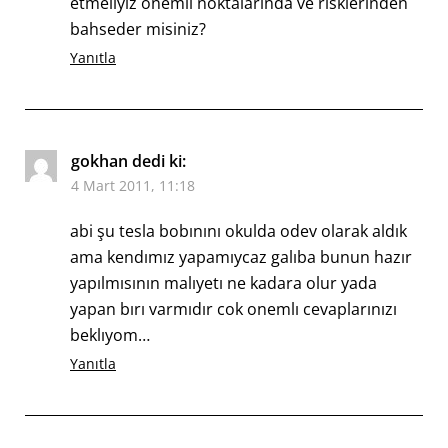
etmeliyiz önemli noktalarında ve risklerinden
bahseder misiniz?
Yanıtla
gokhan
dedi ki:
4 Mart 2011, 11:18
abi şu tesla bobınını okulda odev olarak aldık
ama kendımız yapamıycaz galıba bunun hazır
yapılmısının malıyetı ne kadara olur yada
yapan bırı varmıdır cok onemlı cevaplarınızı
beklıyom…
Yanıtla