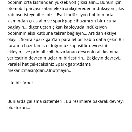
bobinin orta kısmından yüksek volt çıkısı alın… Bunun için
otomobil parçası satan elektronikçilereden indüksiyon çıkıs
kablosu isteyebilirsiniz… Evet indüksiyon bobinin orta
kısmından çıkıs alın ve spark gap cihazımızın bir ucuna
bağlayın… diğer uçtan çıkan kabloyuda indüksiyon
bobininin eksi kutbuna tekrar bağlayın… Artıdan eksiye
olayı… Sonra spark gap’tan parallel bir kablo daha çekin Bir
tarafına hazırlamıs olduğumuz kapasitör devresini
ekleyin… ve primail coili hazırlanan devrenin alt kısmına
yerlestirin devrenin uçlarını birlestirin.. Bağlayın devreyi..
Paralel hat çekeceksiniz Spark gap’(Atlama
mekanizmasın)dan..Unutmayın..
İste bir örnek….
Bunlarda çalısma sistemleri.. Bu resimlere bakarak devreyi
olusturun…