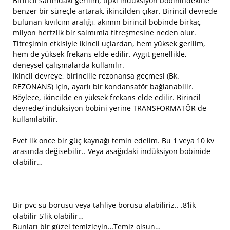
Birincil sarımdaki gerilim, tıpkı indüksiyon bobinindekine
benzer bir süreçle artarak, ikincilden çıkar. Birincil devrede
bulunan kıvılcım aralığı, akımın birincil bobinde birkaç
milyon hertzlik bir salmımla titreşmesine neden olur.
Titreşimin etkisiyle ikincil uçlardan, hem yüksek gerilim,
hem de yüksek frekans elde edilir. Aygıt genellikle,
deneysel çalışmalarda kullanılır.
ikincil devreye, birincille rezonansa geçmesi (Bk.
REZONANS)
i
çin, ayarlı bir kondansatör bağlanabilir.
Böylece, ikincilde en yüksek frekans elde edilir. Birincil
devrede/ indüksiyon bobini yerine TRANSFORMATÖR de
kullanılabilir.
Evet ilk once bir güç kaynağı temin edelim. Bu 1 veya 10 kv
arasında değisebilir.. Veya asağıdaki indüksiyon bobinide
olabilir…
Bir pvc su borusu veya tahliye borusu alabiliriz.. .8’lik
olabilir 5’lik olabilir…
Bunları bir güzel temizleyin…Temiz olsun…