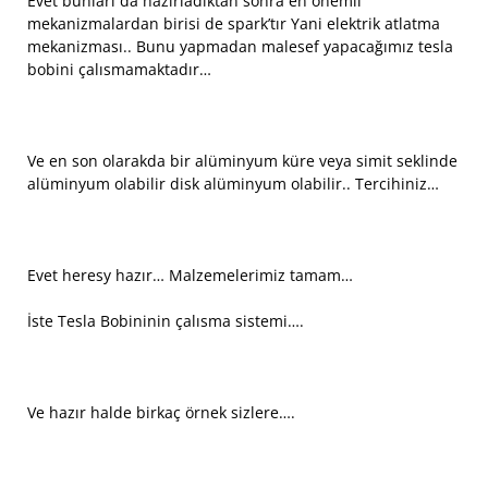
Evet bunları da hazırladıktan sonra en önemli
mekanizmalardan birisi de spark’tır Yani elektrik atlatma
mekanizması.. Bunu yapmadan malesef yapacağımız tesla
bobini çalısmamaktadır…
Ve en son olarakda bir alüminyum küre veya simit seklinde
alüminyum olabilir disk alüminyum olabilir.. Tercihiniz…
Evet heresy hazır… Malzemelerimiz tamam…
İste Tesla Bobininin çalısma sistemi….
Ve hazır halde birkaç örnek sizlere….