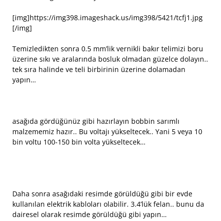
[img]https://img398.imageshack.us/img398/5421/tcfj1.jpg
[/img]
Temizledikten sonra 0.5 mm’lik vernikli bakır telimizi boru
üzerine sıkı ve aralarında bosluk olmadan güzelce dolayın..
tek sıra halinde ve teli birbirinin üzerine dolamadan
yapın…
asağıda gördüğünüz gibi hazırlayın bobbin sarımlı
malzememiz hazır.. Bu voltajı yükseltecek.. Yani 5 veya 10
bin voltu 100-150 bin volta yükseltecek…
Daha sonra asağıdaki resimde görüldüğü gibi bir evde
kullanılan elektrik kabloları olabilir. 3.4’lük felan.. bunu da
dairesel olarak resimde görüldüğü gibi yapın…