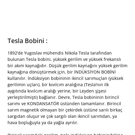
Tesla Bobini :
1892’de Yugoslav mühendis Nikola Tesla tarafından
bulunan Tesla bobini, yüksek gerilim ve yüksek frekanslı
bir akım kaynağıdır. Düşük gerilim kaynağını yüksek gerilim
kaynağına dönüştürmek
i
çin, bir İNDÜKSİYON BOBİNİ
kullanılır. İndüksiyon bobininin ikincil sarımuçlan (yüksek
gerilimin uçları), bir kıvılcım aralığına (Tesla’nın ilk
aygıtında kıvılcım aralığı yerine, bir Leyden ş
i
şesi
yerleştirilmişti) bağlanır. Devre, Tesla bobininin birincil
sarımı ve KONDANSATÖR üstünden tamamlanır. Birincil
sarım magnetik olmayan bir çekirdek üstüne sarılı birkaç
sargıdan oluşur ve çok sargılı olan ikincil sarımdan, ya
hava boşluğuyla ya da yağla ayrılır.