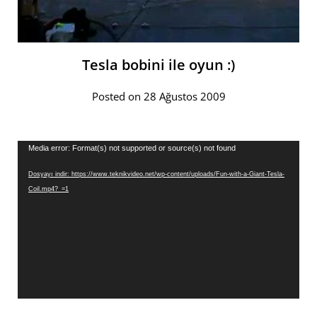
Tesla bobini ile oyun :)
Posted on 28 Ağustos 2009
Video
Media error: Format(s) not supported or source(s) not found
oynatıcı
Dosyayı indir: https://www.teknikvideo.net/wp-content/uploads/Fun-with-a-Giant-Tesla-
Coil.mp4?_=1