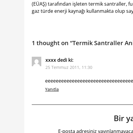
(EÜAŞ) tarafından işleten termik santraller, fu
gaz türde enerji kaynağı kullanmakta olup say
1 thought on “
Termik Santraller A
xxxx
dedi ki:
25 Temmuz 2011, 11:30
eeeeeeeeeeeeeeeeeeeeeeeeeeeeeeee
Yanıtla
Bir y
E-posta adresiniz yayınlanmayaca