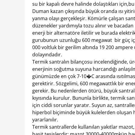
su bir kapalı devre halinde dolaştıkları için,
Duman kazan çıkışında büyük oranda ısı yitirir
yanma olayı gerçekleşir. Kömürle çalışan san
düzenekler yardımıyla tozu alınır ve bacadan d
enerji bir alternatöre iletilir ve burada elekt
gurubunun uzunluğu 600 megawat bir güç içi
000 voltluk bir gerilim altında 19 200 ampere
dolayındadır.
Termik santralın bilançosu incelendiğinde, üre
enerjinin soğutma suyuna harcandığı anlaşılmı
günümüzde en çok 7-10�C arasında ısıtılmasın
gerektirir. Sözgelimi, 600 megawattlık bir e
gerekir. Bu nedenlerden ötürü, büyük santral
kıyısında kurulur. Bununla birlikte, termik santra
için ciddi sorunlar yaratır. Suyun az, santral
hiperbol biçiminde büyük kulelerden oluşan 
yararlanılır.
Termik santrallerde kullanılan yakıtlar mazot,
basit tesislerdir; mazot 30000-40000mküp haci