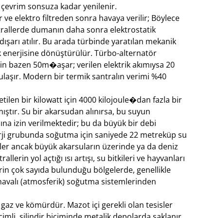
bu çevrim sonsuza kadar yenilenir.
 ve elektro filtreden sonra havaya verilir; Böylece
trallerde dumanın daha sonra elektrostatik
ışarı atılır. Bu arada türbinde yaratılan mekanik
rik enerjisine dönüştürülür. Türbo-alternatör
n bazen 50m�aşar; verilen elektrik akımıysa 20
 ulaşır. Modern bir termik santralın verimi %40
tilen bir kilowatt için 4000 kilojoule�dan fazla bir
ştır. Su bir akarsudan alınırsa, bu suyun
a izin verilmektedir; bu da büyük bir debi
nerji grubunda soğutma için saniyede 22 metreküp su
ler ancak büyük akarsuların üzerinde ya da deniz
llerin yol açtığı ısı artışı, su bitkileri ve hayvanları
lerin çok sayıda bulunduğu bölgelerde, genellikle
havalı (atmosferik) soğutma sistemlerinden
 gaz ve kömürdür. Mazot içi gerekli olan tesisler
mli, silindir biçiminde metalik depolarda saklanır.