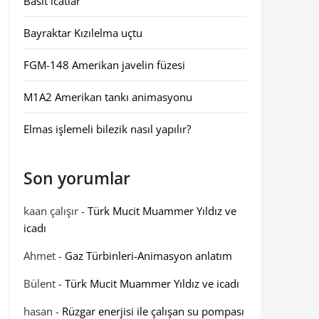
Basit icatlar
Bayraktar Kızılelma uçtu
FGM-148 Amerikan javelin füzesi
M1A2 Amerikan tankı animasyonu
Elmas işlemeli bilezik nasıl yapılır?
Son yorumlar
kaan çalışır
-
Türk Mucit Muammer Yıldız ve
icadı
Ahmet
-
Gaz Türbinleri-Animasyon anlatım
Bülent
-
Türk Mucit Muammer Yıldız ve icadı
hasan
-
Rüzgar enerjisi ile çalışan su pompası