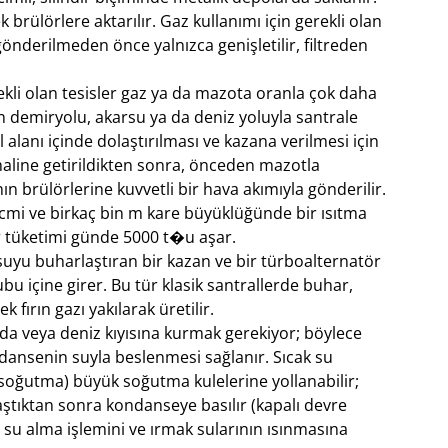
brülörlere aktarılır. Gaz kullanımı için gerekli olan
önderilmeden önce yalnızca genişletilir, filtreden
ekli olan tesisler gaz ya da mazota oranla çok daha
 demiryolu, akarsu ya da deniz yoluyla santrale
 alanı içinde dolaştırılması ve kazana verilmesi için
 haline getirildikten sonra, önceden mazotla
 brülörlerine kuvvetli bir hava akımıyla gönderilir.
cmi ve birkaç bin m kare büyüklüğünde bir ısıtma
ür tüketimi günde 5000 t�u aşar.
suyu buharlaştıran bir kazan ve bir türboalternatör
ubu içine girer. Bu tür klasik santrallerde buhar,
 fırın gazı yakılarak üretilir.
nda veya deniz kıyısına kurmak gerekiyor; böylece
ndansenin suyla beslenmesi sağlanır. Sıcak su
 soğutma) büyük soğutma kulelerine yollanabilir;
tıktan sonra kondanseye basılır (kapalı devre
u alma işlemini ve ırmak sularının ısınmasına