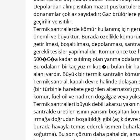
Depolardan alınıp ısıtılan mazot püskürtülerek 
donanımlar çok az sayıdadır; Gaz brülörlere g
geçirilir ve ısıtılır.
Termik santrallerde kömür kullanımı; için ger
önemli ve büyüktür. Burada özellikle kömürün
getirilmesi, boşaltılması, depolanması, santral
gerekli tesisler yapılmalıdır. Kömür önce toz
500�C�a kadar ısıtılmış olan yanma odalarının
Bu odaların birkaç yüz m küp�ü bulan bir ha
alanı vardır. Büyük bir termik santralin köm
Termik santral, kapalı devre halinde dolaşan 
(bir türbinle harekete geçirilen alternatör) gr
kömür, fuel-oil ve nadiren doğalgaz veya yüksek
Termik santralleri büyük debili akarsu yakını
santralde üretilen ısının yarısını boşaltan ko
ırmağa doğrudan boşaltıldığı gibi (açık devre
burada havayla temas ederek kısmen buharlaş
soğutma). Bu son çözüm daha pahalıdır, ama s