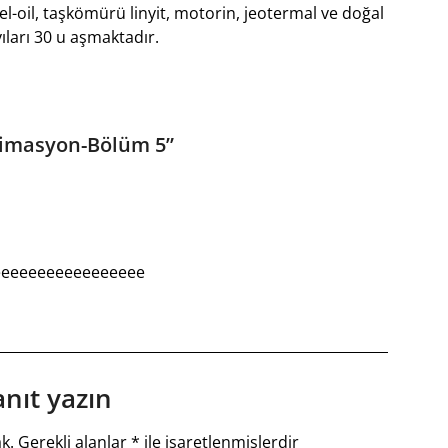
el-oil, taşkömürü linyit, motorin, jeotermal ve doğal
ıları 30 u aşmaktadır.
nimasyon-Bölüm 5
”
eeeeeeeeeeeeeeeee
anıt yazın
k.
Gerekli alanlar
*
ile işaretlenmişlerdir