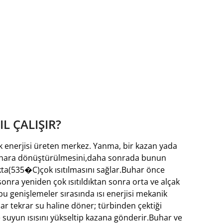
L ÇALIŞIR?
ik enerjisi üreten merkez. Yanma, bir kazan yada
 buhara dönüştürülmesini,daha sonrada bunun
ıkta(535�C)çok ısıtılmasını sağlar.Buhar önce
nra yeniden çok ısıtıldıktan sonra orta ve alçak
 bu genişlemeler sırasında ısı enerjisi mekanik
 tekrar su haline döner; türbinden çektiği
 suyun ısısını yükseltip kazana gönderir.Buhar ve