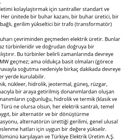
.
etimi kolaylaştırmak için santraller standart ve
. Her ünitede bir buhar kazanı, bir buhar üretici, bir
ağlı, gerilim yükseltici bir trafo (transformatör)
buharı çevriminden geçmeden elektrik üretir. Bunlar
az türbinleridir ve doğrudan doğruya bir
lıştırır. Bu türbinler belirli zamanlarında devreye
0 MW geçmez; ama oldukça basit olmaları (görece
havayla soğutma nedeniyle birkaç dakikada devreye
er yerde kurulabilir.
mik, nükleer, hidrolik, jeotermal, güneş, rüzgar,
macıyla bir araya getirilmiş donanımlardan oluşan
nanımların çoğunluğu, hidrolik ve termik (klasik ve
ürü ne olursa olsun, her elektrik santralı, temel
 aygıt, bir alternatör ve bir dönüştürme
yonu, alternatörün ürettiği gerilimi, genel ulusal
slenme hatları için uygun bir değere yükselir.
lümünü karşılayan ve Türkiye Elektrik Üretim A.Ş.