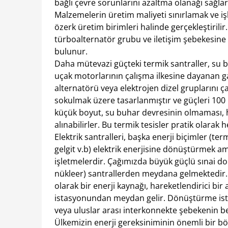
bağlı çevre sorunlarını azaltma olanağı sağlar
Malzemelerin üretim maliyeti sınırlamak ve işl
özerk üretim birimleri halinde gerçekleştirilir
türboalternatör grubu ve iletişim şebekesine b
bulunur.
Daha mütevazi güçteki termik santraller, su 
uçak motorlarının çalışma ilkesine dayanan g
alternatörü veya elektrojen dizel gruplarını ça
sokulmak üzere tasarlanmıştır ve güçleri 10
küçük boyut, su buhar devresinin olmaması, 
alınabilirler. Bu termik tesisler pratik olarak h
Elektrik santralleri, başka enerji biçimler (ter
gelgit v.b) elektrik enerjisine dönüştürmek a
işletmelerdir. Çağımızda büyük güçlü sınai do
nükleer) santrallerden meydana gelmektedir. T
olarak bir enerji kaynağı, hareketlendirici bir
istasyonundan meydan gelir. Dönüştürme istas
veya uluslar arası interkonnekte şebekenin be
Ülkemizin enerji gereksiniminin önemli bir bö