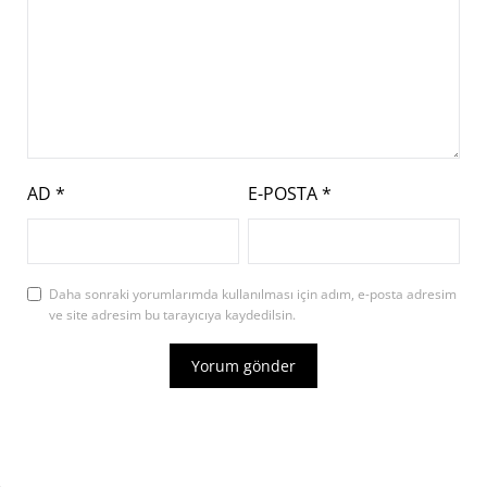
AD
*
E-POSTA
*
Daha sonraki yorumlarımda kullanılması için adım, e-posta adresim
ve site adresim bu tarayıcıya kaydedilsin.