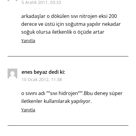
5 Aralık 2011, 03:33
arkadaşlar o dökülen sıvı nitrojen eksi 200
derece ve üstü için soğutma yapılır nekadar
soğuk olursa iletkenlik o öçüde artar
Yanıtla
enes beyaz
dedi ki:
10 Ocak 2012, 11:38
o sıvını adı ””sıvı hidrojen””’.Bbu deney süper
iletkenler kullanılarak yapılıyor.
Yanıtla