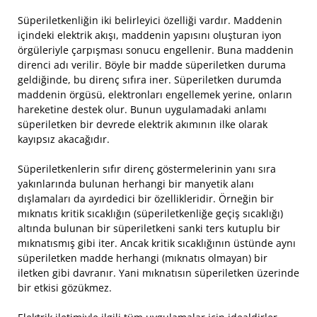
Süperiletkenliğin iki belirleyici özelliği vardır. Maddenin
içindeki elektrik akışı, maddenin yapısını oluşturan iyon
örgüleriyle çarpışması sonucu engellenir. Buna maddenin
direnci adı verilir. Böyle bir madde süperiletken duruma
geldiğinde, bu direnç sıfıra iner. Süperiletken durumda
maddenin örgüsü, elektronları engellemek yerine, onların
hareketine destek olur. Bunun uygulamadaki anlamı
süperiletken bir devrede elektrik akımının ilke olarak
kayıpsız akacağıdır.
Süperiletkenlerin sıfır direnç göstermelerinin yanı sıra
yakınlarında bulunan herhangi bir manyetik alanı
dışlamaları da ayırdedici bir özellikleridir. Örneğin bir
mıknatıs kritik sıcaklığın (süperiletkenliğe geçiş sıcaklığı)
altında bulunan bir süperiletkeni sanki ters kutuplu bir
mıknatısmış gibi iter. Ancak kritik sıcaklığının üstünde aynı
süperiletken madde herhangi (mıknatıs olmayan) bir
iletken gibi davranır. Yani mıknatısın süperiletken üzerinde
bir etkisi gözükmez.