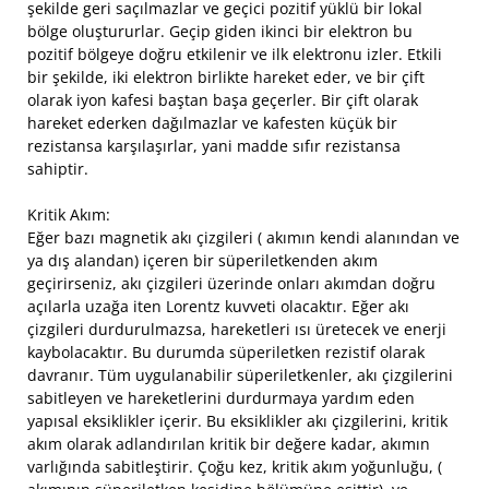
şekilde geri saçılmazlar ve geçici pozitif yüklü bir lokal
bölge oluştururlar. Geçip giden ikinci bir elektron bu
pozitif bölgeye doğru etkilenir ve ilk elektronu izler. Etkili
bir şekilde, iki elektron birlikte hareket eder, ve bir çift
olarak iyon kafesi baştan başa geçerler. Bir çift olarak
hareket ederken dağılmazlar ve kafesten küçük bir
rezistansa karşılaşırlar, yani madde sıfır rezistansa
sahiptir.
Kritik Akım:
Eğer bazı magnetik akı çizgileri ( akımın kendi alanından ve
ya dış alandan) içeren bir süperiletkenden akım
geçirirseniz, akı çizgileri üzerinde onları akımdan doğru
açılarla uzağa iten Lorentz kuvveti olacaktır. Eğer akı
çizgileri durdurulmazsa, hareketleri ısı üretecek ve enerji
kaybolacaktır. Bu durumda süperiletken rezistif olarak
davranır. Tüm uygulanabilir süperiletkenler, akı çizgilerini
sabitleyen ve hareketlerini durdurmaya yardım eden
yapısal eksiklikler içerir. Bu eksiklikler akı çizgilerini, kritik
akım olarak adlandırılan kritik bir değere kadar, akımın
varlığında sabitleştirir. Çoğu kez, kritik akım yoğunluğu, (