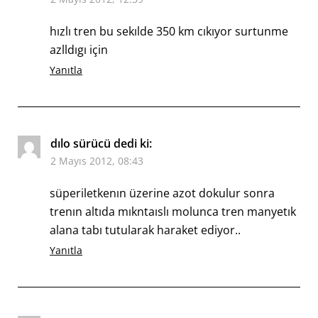
hızlı tren bu sekılde 350 km cıkıyor surtunme
azlldıgı için
Yanıtla
dılo sürücü
dedi ki:
2 Mayıs 2012, 08:43
süperiletkenın üzerine azot dokulur sonra
trenın altıda mıkntaıslı molunca tren manyetık
alana tabı tutularak haraket ediyor..
Yanıtla