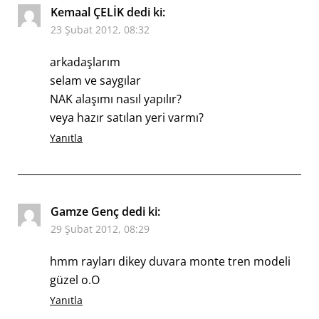
Kemaal ÇELİK
dedi ki:
23 Şubat 2012, 08:32
arkadaşlarım
selam ve saygılar
NAK alaşımı nasıl yapılır?
veya hazır satılan yeri varmı?
Yanıtla
Gamze Genç
dedi ki:
29 Şubat 2012, 08:29
hmm rayları dikey duvara monte tren modeli
güzel o.O
Yanıtla