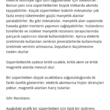
Elektrik iletimiyle ilgili tüm uygulamalar için idealdirler.
Bunun yanı sıra süperiletkenler büyük miktarda akımda
taşıyabilirler. Küçük süperiletken bobinli mıknatıslar çok
fazla enerji tüketmeden güçlü manyetik alanlar
yaratabilirler. Bu gibi mıknatıslar, manyetik alan sayesinde
havada giden trenlerin yapımını sağlayabilirler, hızlandırıcı
tünellerde ve nükleer manyetik rezonans tarayıcılarında
parçacık saptırıcısı olarak kullanılabilirler. Ayrıca elektrik
üretiminde kullanılan senkron jeneratörlerde kullanımıyla
üretimde verimin artmasına, boyutların küçülmesine
neden olurlar
Süperiletkenlik sadece kritik sıcaklık, kritik akım ve kritik
magnetik alanda mevcut olur.
Bir süperiletken düşük sıcaklıklara soğutulduğunda iki
farklı özellik gösterirler; elektrik akımlarına hiçbir dirençleri
yoktur, magnetik alanları hariç tutarlar.
Sıfır Rezistans:
Aşağıdaki grafik bir süperiletken için tipik bir özdirenç