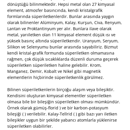
dönüştüğü bilinmektedir. Hepsi metal olan 27 kimyasal
element, atmosfer basıncında, kendi kristalgrafik
formlarında süperiletkenlerdir. Bunlar arasında yaygın
olarak bilinenler Alüminyum, Kalay, Kurşun, Civa, Renyum,
Lantan ve Proktantinyum yer alır. Bunlara ilave olarak
metal, yarıiletken olan 11 kimyasal element düşük ısı ve
yüksek basınç altında süperiletkendir. Uranyum, Seryum,
Silikon ve Selenyumu bunlar arasında sayabiliriz. Bizmut
kendi kristal-grafik formunda süperiletken olmamasına
rağmen, çok düşük sıcaklıklarda düzenli duruma geçerek
süperiletken süperiletken haline gelebilir. Krom,
Manganez, Demir, Kobalt ve Nikel gibi magnetik
elementlerin hiçbirinde süperiletkenlik görülmez.
Bilinen süperiletkenlerin birçoğu alaşım veya bileşiktir.
Kendisini oluşturan kimyasal elementler süperiletken
olmasa bile bir bileşiğin süperiletken olması mümkündür.
Örnek olarak gümüş-florid ) ve bir karbon-potasyum
bileşiği ( ) verilebilir. Kalay-Tellrid ( ) gibi bazı yarı iletken
bileşikler uygun bir şekilde yabancı atomlarla yüklenirse
süperiletken olabilirler.