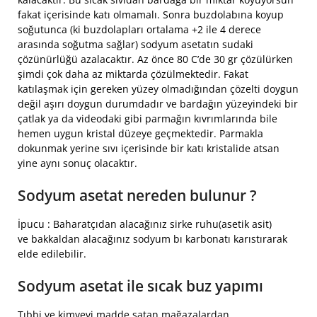
fakat içerisinde katı olmamalı. Sonra buzdolabına koyup
soğutunca (ki buzdolapları ortalama +2 ile 4 derece
arasında soğutma sağlar) sodyum asetatın sudaki
çözünürlüğü azalacaktır. Az önce 80 C’de 30 gr çözülürken
şimdi çok daha az miktarda çözülmektedir. Fakat
katılaşmak için gereken yüzey olmadığından çözelti doygun
değil aşırı doygun durumdadır ve bardağın yüzeyindeki bir
çatlak ya da videodaki gibi parmağın kıvrımlarında bile
hemen uygun kristal düzeye geçmektedir. Parmakla
dokunmak yerine sıvı içerisinde bir katı kristalide atsan
yine aynı sonuç olacaktır.
Sodyum asetat nereden bulunur ?
İpucu : Baharatçıdan alacağınız sirke ruhu(asetik asit)
ve bakkaldan alacağınız sodyum bı karbonatı karıstırarak
elde edilebilir.
Sodyum asetat ile sıcak buz yapımı
Tıbbi ve kimyevi madde satan mağazalardan