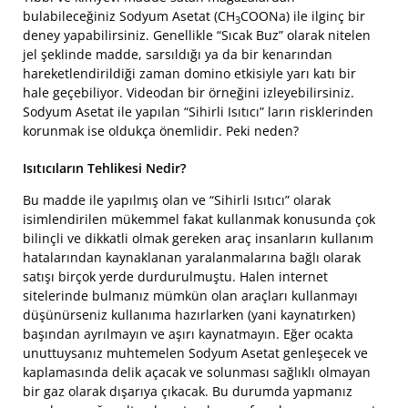
bulabileceğiniz Sodyum Asetat (CH
COONa) ile ilginç bir
3
deney yapabilirsiniz. Genellikle “Sıcak Buz” olarak nitelen
jel şeklinde madde, sarsıldığı ya da bir kenarından
hareketlendirildiği zaman domino etkisiyle yarı katı bir
hale geçebiliyor. Videodan bir örneğini izleyebilirsiniz.
Sodyum Asetat ile yapılan “Sihirli Isıtıcı” ların risklerinden
korunmak ise oldukça önemlidir. Peki neden?
Isıtıcıların Tehlikesi Nedir?
Bu madde ile yapılmış olan ve “Sihirli Isıtıcı” olarak
isimlendirilen mükemmel fakat kullanmak konusunda çok
bilinçli ve dikkatli olmak gereken araç insanların kullanım
hatalarından kaynaklanan yaralanmalarına bağlı olarak
satışı birçok yerde durdurulmuştu. Halen internet
sitelerinde bulmanız mümkün olan araçları kullanmayı
düşünürseniz kullanıma hazırlarken (yani kaynatırken)
başından ayrılmayın ve aşırı kaynatmayın. Eğer ocakta
unuttuysanız muhtemelen Sodyum Asetat genleşecek ve
kaplamasında delik açacak ve solunması sağlıklı olmayan
bir gaz olarak dışarıya çıkacak. Bu durumda yapmanız