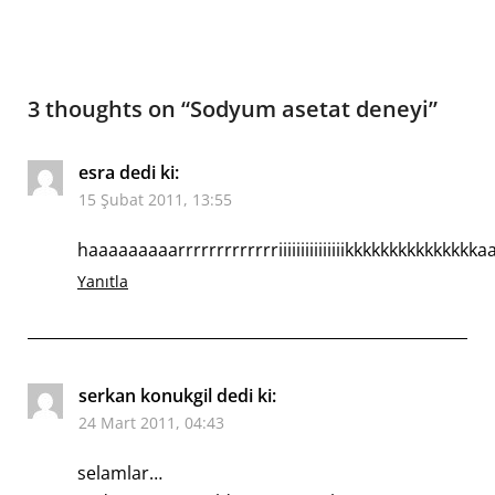
3 thoughts on “
Sodyum asetat deneyi
”
esra
dedi ki:
15 Şubat 2011, 13:55
haaaaaaaaarrrrrrrrrrrrriiiiiiiiiiiiiiikkkkkkkkkkkk
Yanıtla
serkan konukgil
dedi ki:
24 Mart 2011, 04:43
selamlar…