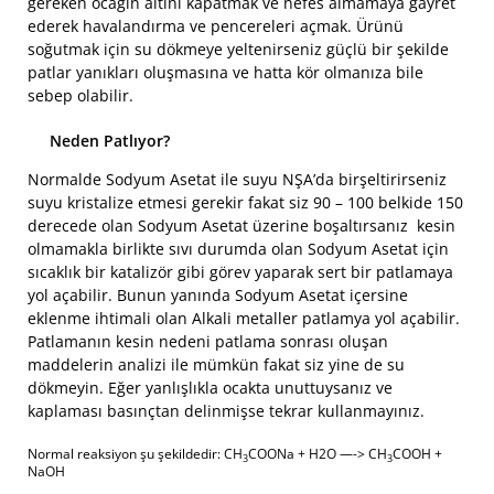
gereken ocağın altını kapatmak ve nefes almamaya gayret
ederek havalandırma ve pencereleri açmak. Ürünü
soğutmak için su dökmeye yeltenirseniz güçlü bir şekilde
patlar yanıkları oluşmasına ve hatta kör olmanıza bile
sebep olabilir.
Neden Patlıyor?
Normalde Sodyum Asetat ile suyu NŞA’da birşeltirirseniz
suyu kristalize etmesi gerekir fakat siz 90 – 100 belkide 150
derecede olan Sodyum Asetat üzerine boşaltırsanız kesin
olmamakla birlikte sıvı durumda olan Sodyum Asetat için
sıcaklık bir katalizör gibi görev yaparak sert bir patlamaya
yol açabilir. Bunun yanında Sodyum Asetat içersine
eklenme ihtimali olan Alkali metaller patlamya yol açabilir.
Patlamanın kesin nedeni patlama sonrası oluşan
maddelerin analizi ile mümkün fakat siz yine de su
dökmeyin. Eğer yanlışlıkla ocakta unuttuysanız ve
kaplaması basınçtan delinmişse tekrar kullanmayınız.
Normal reaksiyon şu şekildedir: CH
COONa + H2O —-> CH
COOH +
3
3
NaOH