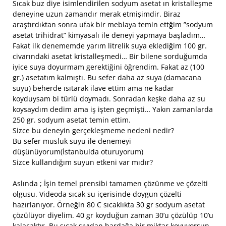
Sıcak buz diye isimlendirilen sodyum asetat ın kristalleşme
deneyine uzun zamandır merak etmişimdir. Biraz
araştırdıktan sonra ufak bir meblaya temin ettğim ”sodyum
asetat trihidrat” kimyasalı ile deneyi yapmaya başladım…
Fakat ilk denememde yarım litrelik suya eklediğim 100 gr.
civarındaki asetat kristalleşmedi… Bir bilene sorduğumda
iyice suya doyurmam gerektiğini öğrendim. Fakat az (100
gr.) asetatım kalmıştı. Bu sefer daha az suya (damacana
suyu) beherde ısıtarak ilave ettim ama ne kadar
koyduysam bi türlü doymadı. Sonradan keşke daha az su
koysaydım dedim ama iş işten geçmişti… Yakın zamanlarda
250 gr. sodyum asetat temin ettim.
Sizce bu deneyin gerçekleşmeme nedeni nedir?
Bu sefer musluk suyu ile denemeyi
düşünüyorum(İstanbulda oturuyorum)
Sizce kullandığım suyun etkeni var mıdır?
Aslında ; İşin temel prensibi tamamen çözünme ve çözelti
olgusu. Videoda sıcak su içerisinde doygun çözelti
hazırlanıyor. Örneğin 80 C sıcaklıkta 30 gr sodyum asetat
çözülüyor diyelim. 40 gr koyduğun zaman 30’u çözülüp 10’u
kalacaktır. Bu sıcak sıvıdan bardağa bir miktar koyuyorsun