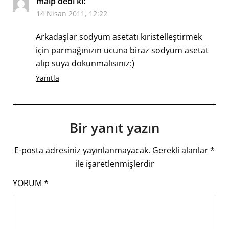
malp
dedi ki:
14 Nisan 2011, 12:22
Arkadaşlar sodyum asetatı kıristelleştirmek
için parmağınızın ucuna biraz sodyum asetat
alıp suya dokunmalısınız:)
Yanıtla
Bir yanıt yazın
E-posta adresiniz yayınlanmayacak.
Gerekli alanlar
*
ile işaretlenmişlerdir
YORUM
*