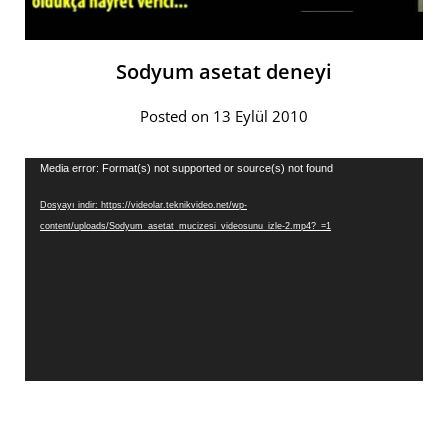
Sodyum asetat deneyi
Posted on 13 Eylül 2010
Video
Media error: Format(s) not supported or source(s) not found
oynatıcı
Dosyayı indir: https://videolar.teknikvideo.net/wp-
content/uploads/Sodyum_asetat_mucizesi_videosunu_izle-2.mp4?_=1