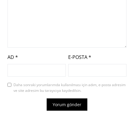
AD
*
E-POSTA
*
Daha sonraki yorumlarımda kullanılması için adım, e-posta adresim
ve site adresim bu tarayıcıya kaydedilsin.