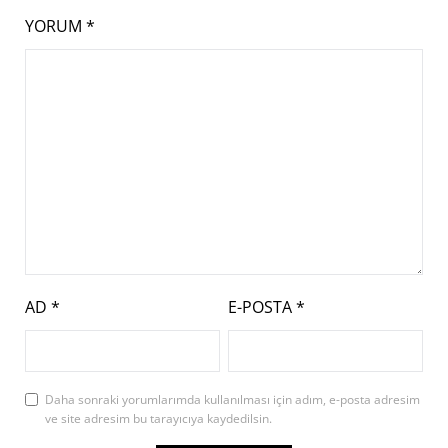
YORUM
*
AD
*
E-POSTA
*
Daha sonraki yorumlarımda kullanılması için adım, e-posta adresim
ve site adresim bu tarayıcıya kaydedilsin.