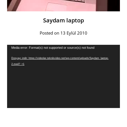
Saydam laptop
Posted on 13 Eylül 2010
Video
Media error: Format(s) not supported or source(s) not found
oynatıcı
Dosyayı indir: https://videolar.teknikvideo.net/wp-content/uploads/Saydam_laptop-
2.mp4?_=1