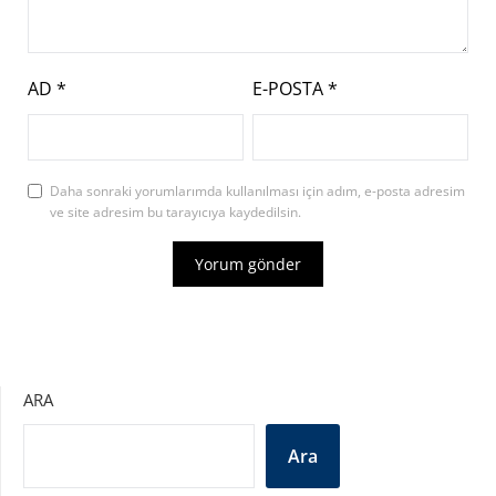
AD
*
E-POSTA
*
Daha sonraki yorumlarımda kullanılması için adım, e-posta adresim
ve site adresim bu tarayıcıya kaydedilsin.
ARA
Ara