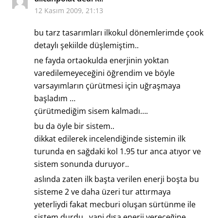
12 Kasım 2009, 21:13
bu tarz tasarımları ilkokul dönemlerimde çook
detaylı şekiilde düşlemiştim..
ne fayda ortaokulda enerjinin yoktan
varedilemeyeceğini öğrendim ve böyle
varsayımların çürütmesi için uğraşmaya
başladım …
çürütmediğim sisem kalmadı….
bu da öyle bir sistem..
dikkat edilerek incelendiğinde sistemin ilk
turunda en sağdaki kol 1.95 tur anca atıyor ve
sistem sonunda duruyor..
aslında zaten ilk başta verilen enerji boşta bu
sisteme 2 ve daha üzeri tur attırmaya
yeterliydi fakat mecburi oluşan sürtünme ile
sistem durdu.. yani dışa enerji vereceğine