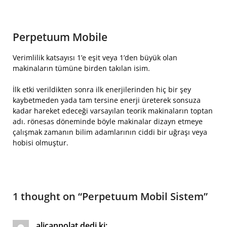
Perpetuum Mobile
Verimlilik katsayısı 1’e eşit veya 1’den büyük olan
makinaların tümüne birden takılan isim.
İlk etki verildikten sonra ilk enerjilerinden hiç bir şey
kaybetmeden yada tam tersine enerji üreterek sonsuza
kadar hareket edeceği varsayılan teorik makinaların toptan
adı. rönesas döneminde böyle makinalar dizayn etmeye
çalışmak zamanın bilim adamlarının ciddi bir uğraşı veya
hobisi olmuştur.
1 thought on “
Perpetuum Mobil Sistem
”
alicanpolat
dedi ki: