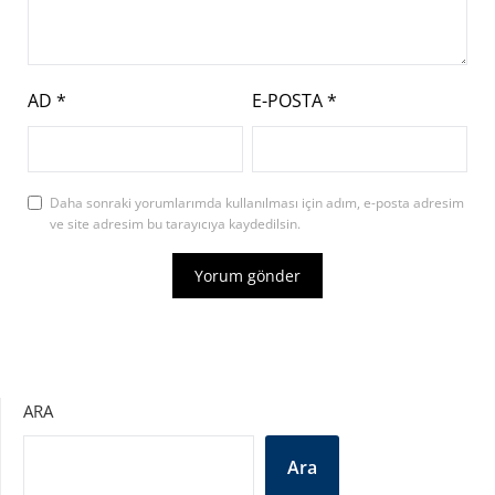
AD
*
E-POSTA
*
Daha sonraki yorumlarımda kullanılması için adım, e-posta adresim
ve site adresim bu tarayıcıya kaydedilsin.
ARA
Ara