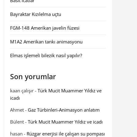
Basit icatlar
Bayraktar Kızılelma uçtu
FGM-148 Amerikan javelin füzesi
M1A2 Amerikan tankı animasyonu
Elmas işlemeli bilezik nasıl yapılır?
Son yorumlar
kaan çalışır
-
Türk Mucit Muammer Yıldız ve
icadı
Ahmet
-
Gaz Türbinleri-Animasyon anlatım
Bülent
-
Türk Mucit Muammer Yıldız ve icadı
hasan
-
Rüzgar enerjisi ile çalışan su pompası