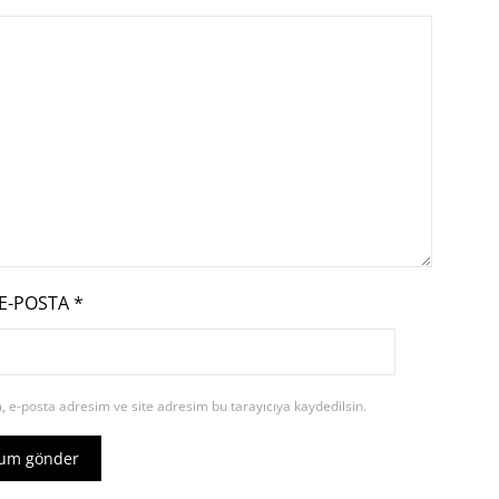
E-POSTA
*
 e-posta adresim ve site adresim bu tarayıcıya kaydedilsin.