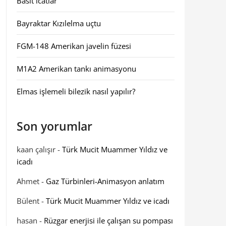
Basit icatlar
Bayraktar Kızılelma uçtu
FGM-148 Amerikan javelin füzesi
M1A2 Amerikan tankı animasyonu
Elmas işlemeli bilezik nasıl yapılır?
Son yorumlar
kaan çalışır
-
Türk Mucit Muammer Yıldız ve
icadı
Ahmet
-
Gaz Türbinleri-Animasyon anlatım
Bülent
-
Türk Mucit Muammer Yıldız ve icadı
hasan
-
Rüzgar enerjisi ile çalışan su pompası