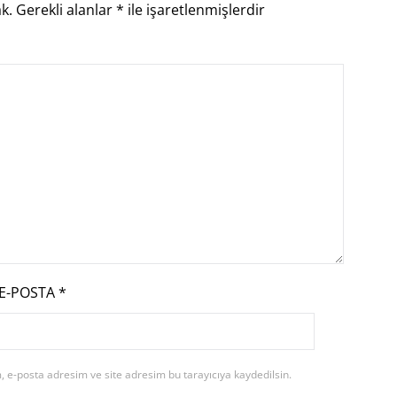
k.
Gerekli alanlar
*
ile işaretlenmişlerdir
E-POSTA
*
 e-posta adresim ve site adresim bu tarayıcıya kaydedilsin.