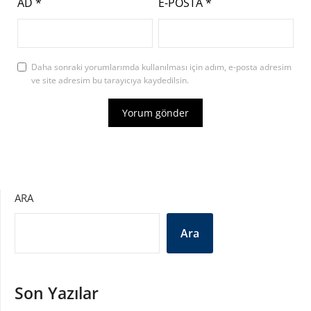
AD
*
E-POSTA
*
Daha sonraki yorumlarımda kullanılması için adım, e-posta adresim
ve site adresim bu tarayıcıya kaydedilsin.
ARA
Ara
Son Yazılar