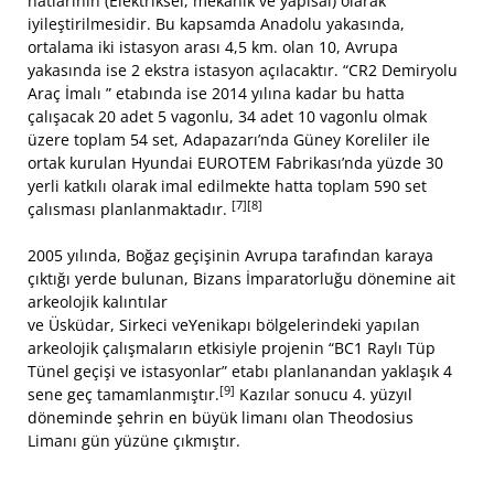
hatlarının (Elektriksel, mekanik ve yapısal) olarak
iyileştirilmesidir. Bu kapsamda Anadolu yakasında,
ortalama iki istasyon arası 4,5 km. olan 10, Avrupa
yakasında ise 2 ekstra istasyon açılacaktır. “CR2 Demiryolu
Araç İmalı ” etabında ise 2014 yılına kadar bu hatta
çalışacak 20 adet 5 vagonlu, 34 adet 10 vagonlu olmak
üzere toplam 54 set, Adapazarı’nda Güney Koreliler ile
ortak kurulan Hyundai EUROTEM Fabrikası’nda yüzde 30
yerli katkılı olarak imal edilmekte hatta toplam 590 set
[7]
[8]
çalısması planlanmaktadır.
2005 yılında, Boğaz geçişinin Avrupa tarafından karaya
çıktığı yerde bulunan, Bizans İmparatorluğu dönemine ait
arkeolojik kalıntılar
ve Üsküdar, Sirkeci veYenikapı bölgelerindeki yapılan
arkeolojik çalışmaların etkisiyle projenin “BC1 Raylı Tüp
Tünel geçişi ve istasyonlar” etabı planlanandan yaklaşık 4
[9]
sene geç tamamlanmıştır.
Kazılar sonucu 4. yüzyıl
döneminde şehrin en büyük limanı olan Theodosius
Limanı gün yüzüne çıkmıştır.