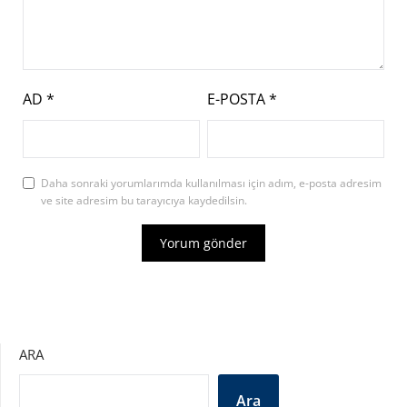
AD
*
E-POSTA
*
Daha sonraki yorumlarımda kullanılması için adım, e-posta adresim
ve site adresim bu tarayıcıya kaydedilsin.
ARA
Ara