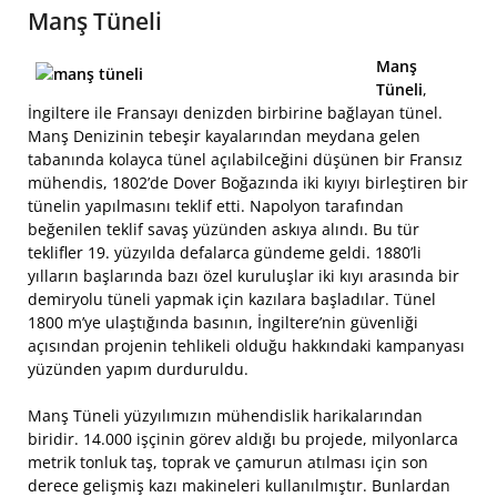
Manş Tüneli
Manş
Tüneli
,
İngiltere ile Fransayı denizden birbirine bağlayan tünel.
Manş Denizinin tebeşir kayalarından meydana gelen
tabanında kolayca tünel açılabilceğini düşünen bir Fransız
mühendis, 1802’de Dover Boğazında iki kıyıyı birleştiren bir
tünelin yapılmasını teklif etti. Napolyon tarafından
beğenilen teklif savaş yüzünden askıya alındı. Bu tür
teklifler 19. yüzyılda defalarca gündeme geldi. 1880’li
yılların başlarında bazı özel kuruluşlar iki kıyı arasında bir
demiryolu tüneli yapmak için kazılara başladılar. Tünel
1800 m’ye ulaştığında basının, İngiltere’nin güvenliği
açısından projenin tehlikeli olduğu hakkındaki kampanyası
yüzünden yapım durduruldu.
Manş Tüneli yüzyılımızın mühendislik harikalarından
biridir. 14.000 işçinin görev aldığı bu projede, milyonlarca
metrik tonluk taş, toprak ve çamurun atılması için son
derece gelişmiş kazı makineleri kullanılmıştır. Bunlardan