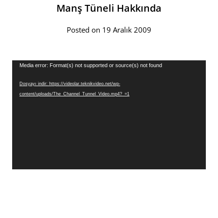
Manş Tüneli Hakkında
Posted on 19 Aralık 2009
Video
Media error: Format(s) not supported or source(s) not found
oynatıcı
Dosyayı indir: https://videolar.teknikvideo.net/wp-
content/uploads/The_Channel_Tunnel_Video.mp4?_=1