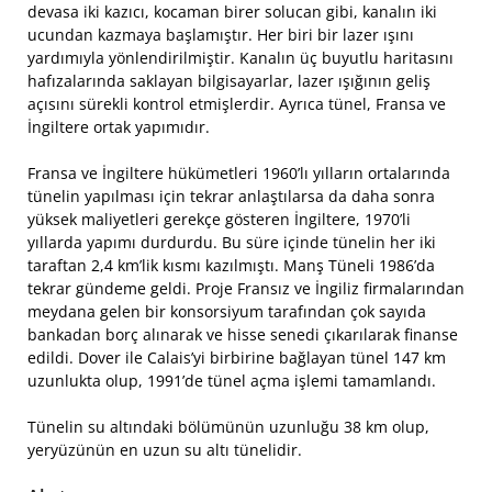
devasa iki kazıcı, kocaman birer solucan gibi, kanalın iki
ucundan kazmaya başlamıştır. Her biri bir lazer ışını
yardımıyla yönlendirilmiştir. Kanalın üç buyutlu haritasını
hafızalarında saklayan bilgisayarlar, lazer ışığının geliş
açısını sürekli kontrol etmişlerdir. Ayrıca tünel, Fransa ve
İngiltere ortak yapımıdır.
Fransa ve İngiltere hükümetleri 1960’lı yılların ortalarında
tünelin yapılması için tekrar anlaştılarsa da daha sonra
yüksek maliyetleri gerekçe gösteren İngiltere, 1970’li
yıllarda yapımı durdurdu. Bu süre içinde tünelin her iki
taraftan 2,4 km’lik kısmı kazılmıştı. Manş Tüneli 1986’da
tekrar gündeme geldi. Proje Fransız ve İngiliz firmalarından
meydana gelen bir konsorsiyum tarafından çok sayıda
bankadan borç alınarak ve hisse senedi çıkarılarak finanse
edildi. Dover ile Calais’yi birbirine bağlayan tünel 147 km
uzunlukta olup, 1991’de tünel açma işlemi tamamlandı.
Tünelin su altındaki bölümünün uzunluğu 38 km olup,
yeryüzünün en uzun su altı tünelidir.