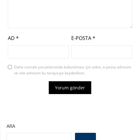
AD
*
E-POSTA
*
Daha sonraki yorumlarımda kullanılması için adım, e-posta adresim
ve site adresim bu tarayıcıya kaydedilsin.
ARA