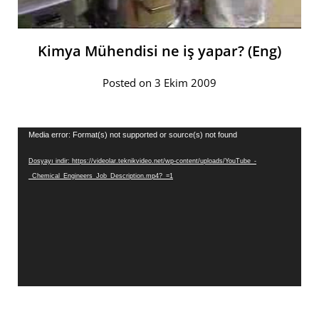
Kimya Mühendisi ne iş yapar? (Eng)
Posted on 3 Ekim 2009
Video
Media error: Format(s) not supported or source(s) not found
oynatıcı
Dosyayı indir: https://videolar.teknikvideo.net/wp-content/uploads/YouTube_-
_Chemical_Engineers_Job_Description.mp4?_=1