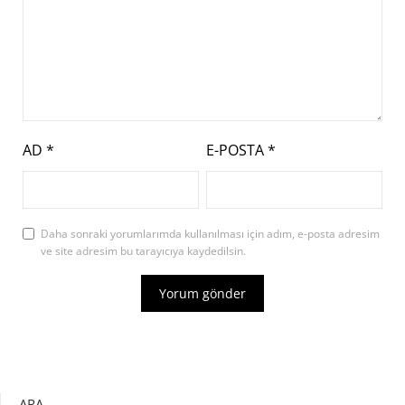
AD
*
E-POSTA
*
Daha sonraki yorumlarımda kullanılması için adım, e-posta adresim
ve site adresim bu tarayıcıya kaydedilsin.
ARA