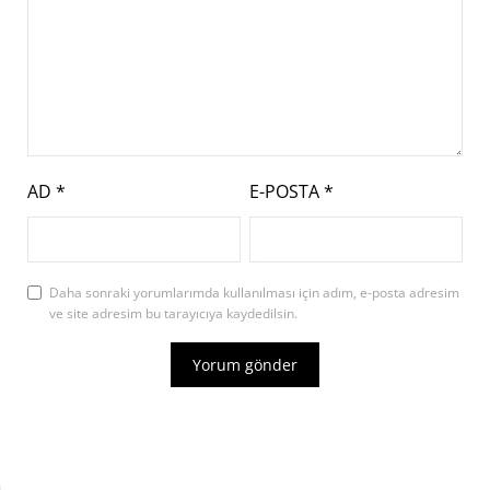
AD
*
E-POSTA
*
Daha sonraki yorumlarımda kullanılması için adım, e-posta adresim
ve site adresim bu tarayıcıya kaydedilsin.