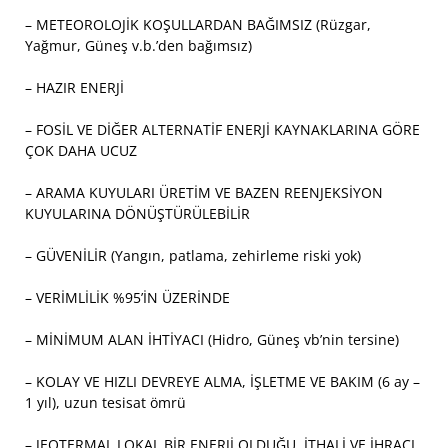
– METEOROLOJİK KOŞULLARDAN BAĞIMSIZ (Rüzgar,
Yağmur, Güneş v.b.’den bağımsız)
– HAZIR ENERJİ
– FOSİL VE DİĞER ALTERNATİF ENERJİ KAYNAKLARINA GÖRE
ÇOK DAHA UCUZ
– ARAMA KUYULARI ÜRETİM VE BAZEN REENJEKSİYON
KUYULARINA DÖNÜŞTÜRÜLEBİLİR
– GÜVENİLİR (Yangın, patlama, zehirleme riski yok)
– VERİMLİLİK %95’İN ÜZERİNDE
– MİNİMUM ALAN İHTİYACI (Hidro, Güneş vb’nin tersine)
– KOLAY VE HIZLI DEVREYE ALMA, İŞLETME VE BAKIM (6 ay –
1 yıl), uzun tesisat ömrü
– JEOTERMAL LOKAL BİR ENERJİ OLDUĞU, İTHALİ VE İHRACI