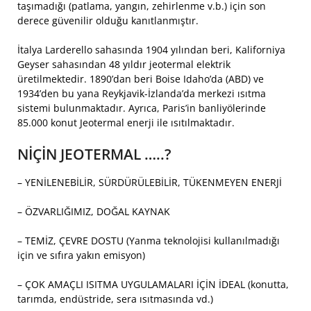
taşımadığı (patlama, yangın, zehirlenme v.b.) için son
derece güvenilir olduğu kanıtlanmıştır.
İtalya Larderello sahasında 1904 yılından beri, Kaliforniya
Geyser sahasından 48 yıldır jeotermal elektrik
üretilmektedir. 1890’dan beri Boise Idaho’da (ABD) ve
1934’den bu yana Reykjavik-İzlanda’da merkezi ısıtma
sistemi bulunmaktadır. Ayrıca, Paris’in banliyölerinde
85.000 konut Jeotermal enerji ile ısıtılmaktadır.
NİÇİN JEOTERMAL …..?
– YENİLENEBİLİR, SÜRDÜRÜLEBİLİR, TÜKENMEYEN ENERJİ
– ÖZVARLIĞIMIZ, DOĞAL KAYNAK
– TEMİZ, ÇEVRE DOSTU (Yanma teknolojisi kullanılmadığı
için ve sıfıra yakın emisyon)
– ÇOK AMAÇLI ISITMA UYGULAMALARI İÇİN İDEAL (konutta,
tarımda, endüstride, sera ısıtmasında vd.)