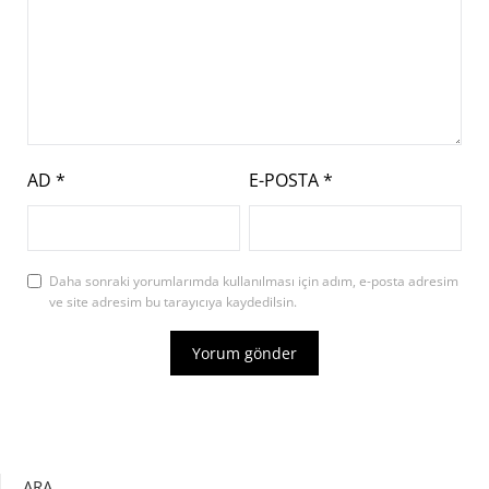
AD
*
E-POSTA
*
Daha sonraki yorumlarımda kullanılması için adım, e-posta adresim
ve site adresim bu tarayıcıya kaydedilsin.
ARA