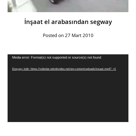
İnşaat el arabasından segway
Posted on 27 Mart 2010
Video
Media error: Format(s) not supported or source(s) not found
oynatıcı
Dosyayı indir: https://videolar.teknikvideo.net/wp-content/uploads/insaat.mp4?_=1