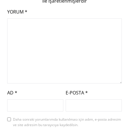
ile işaretlenmişlerdir
YORUM
*
AD
*
E-POSTA
*
Daha sonraki yorumlarımda kullanılması için adım, e-posta adresim
ve site adresim bu tarayıcıya kaydedilsin.