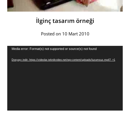
İlginç tasarım örneği
Posted on 10 Mart 2010
Video
Media error: Format(s) not supported or source(s) not found
oynatıcı
Dosyayı indir: https://videolar.teknikvideo.net/wp-content/uploads/luzumsuz.mp4?_=1