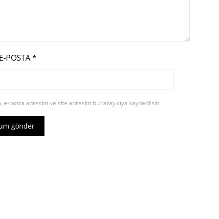
E-POSTA
*
 e-posta adresim ve site adresim bu tarayıcıya kaydedilsin.