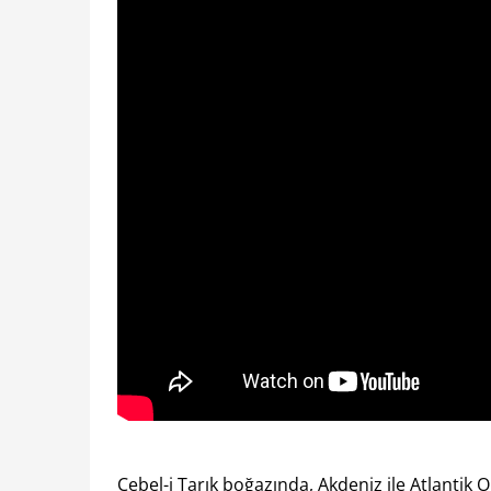
Cebel-i Tarık boğazında, Akdeniz ile Atlanti