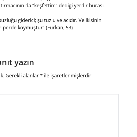
tırmacının da “keşfettim” dediği yerdir burası…
usuzluğu giderici; şu tuzlu ve acıdır. Ve ikisinin
ir perde koymuştur” (Furkan, 53)
anıt yazın
k.
Gerekli alanlar
*
ile işaretlenmişlerdir