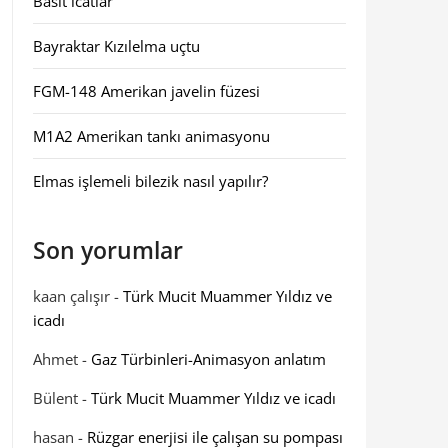
Basit icatlar
Bayraktar Kızılelma uçtu
FGM-148 Amerikan javelin füzesi
M1A2 Amerikan tankı animasyonu
Elmas işlemeli bilezik nasıl yapılır?
Son yorumlar
kaan çalışır
-
Türk Mucit Muammer Yıldız ve
icadı
Ahmet
-
Gaz Türbinleri-Animasyon anlatım
Bülent
-
Türk Mucit Muammer Yıldız ve icadı
hasan
-
Rüzgar enerjisi ile çalışan su pompası