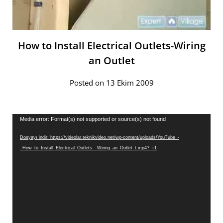
How to Install Electrical Outlets-Wiring
an Outlet
Posted on 13 Ekim 2009
Video
Media error: Format(s) not supported or source(s) not found
oynatıcı
Dosyayı indir: https://videolar.teknikvideo.net/wp-content/uploads/YouTube_-
_How_to_Install_Electrical_Outlets__Wiring_an_Outlet_t.mp4?_=1