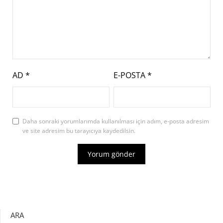
AD
*
E-POSTA
*
Daha sonraki yorumlarımda kullanılması için adım, e-posta adresim
ve site adresim bu tarayıcıya kaydedilsin.
ARA