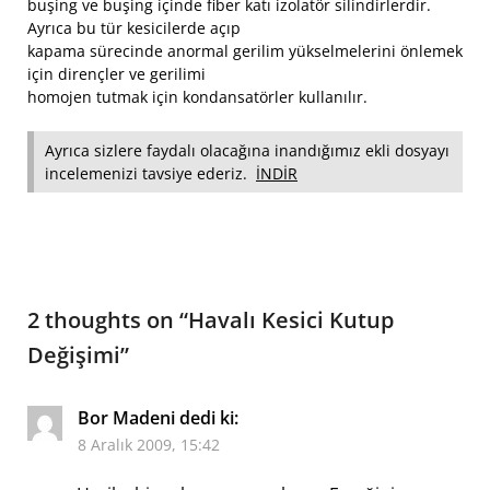
buşing ve buşing içinde fiber katı izolatör silindirlerdir.
Ayrıca bu tür kesicilerde açıp
kapama sürecinde anormal gerilim yükselmelerini önlemek
için dirençler ve gerilimi
homojen tutmak için kondansatörler kullanılır.
Ayrıca sizlere faydalı olacağına inandığımız ekli dosyayı
incelemenizi tavsiye ederiz.
İNDİR
2 thoughts on “
Havalı Kesici Kutup
Değişimi
”
Bor Madeni
dedi ki:
8 Aralık 2009, 15:42