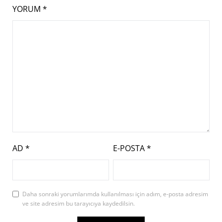
YORUM
*
AD
*
E-POSTA
*
Daha sonraki yorumlarımda kullanılması için adım, e-posta adresim
ve site adresim bu tarayıcıya kaydedilsin.