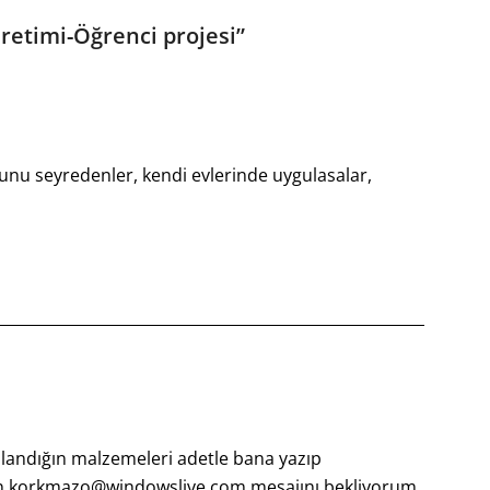
retimi-Öğrenci projesi
”
unu seyredenler, kendi evlerinde uygulasalar,
llandığın malzemeleri adetle bana yazıp
in
korkmazo@windowslive.com
mesajını bekliyorum