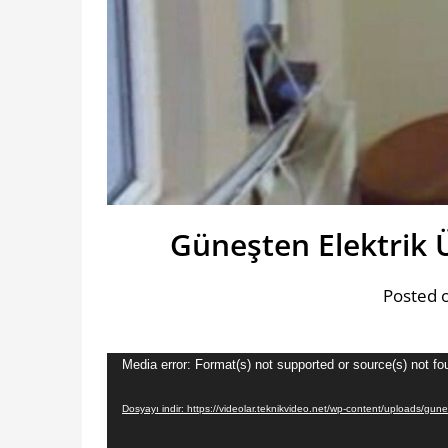
Güneşten Elektrik 
Posted o
Video
Media error: Format(s) not supported or source(s) not fo
oynatıcı
Dosyayı indir: https://videolar.teknikvideo.net/wp-content/uploads/gune