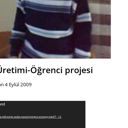
Üretimi-Öğrenci projesi
n 4 Eylül 2009
und
s-pili-proje-solar-panel-project-energy.mp4?_=1