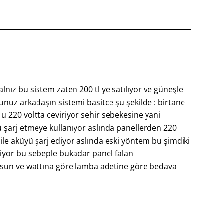
nız bu sistem zaten 200 tl ye satılıyor ve güneşle
rsunuz arkadaşın sistemi basitce şu şekilde : birtane
t u 220 voltta ceviriyor sehir sebekesine yani
 şarj etmeye kullanıyor aslında panellerden 220
 ile aküyü şarj ediyor aslında eski yöntem bu şimdiki
diyor bu sebeple bukadar panel falan
rsun ve wattına göre lamba adetine göre bedava