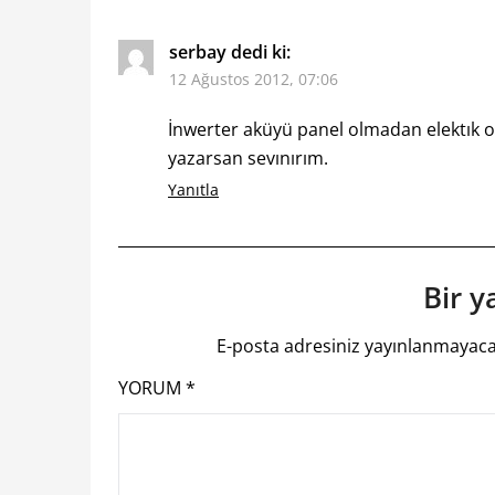
serbay
dedi ki:
12 Ağustos 2012, 07:06
İnwerter aküyü panel olmadan elektık 
yazarsan sevınırım.
Yanıtla
Bir y
E-posta adresiniz yayınlanmayaca
YORUM
*