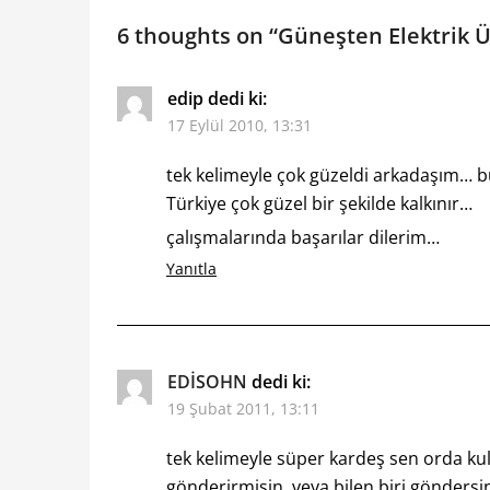
6 thoughts on “
Güneşten Elektrik Ü
edip
dedi ki:
17 Eylül 2010, 13:31
tek kelimeyle çok güzeldi arkadaşım… b
Türkiye çok güzel bir şekilde kalkınır…
çalışmalarında başarılar dilerim…
Yanıtla
EDİSOHN
dedi ki:
19 Şubat 2011, 13:11
tek kelimeyle süper kardeş sen orda ku
gönderirmisin. veya bilen biri gönders