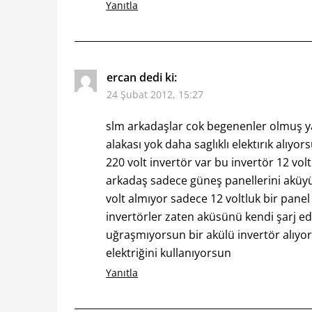
Yanıtla
ercan
dedi ki:
24 Şubat 2012, 15:27
slm arkadaşlar cok begenenler olmuş yal
alakası yok daha saglıklı elektırık alıyo
220 volt invertör var bu invertör 12 vol
arkadaş sadece güneş panellerini aküyü
volt almıyor sadece 12 voltluk bir panel
invertörler zaten aküsünü kendi şarj e
uğraşmıyorsun bir akülü invertör alıyo
elektriğini kullanıyorsun
Yanıtla