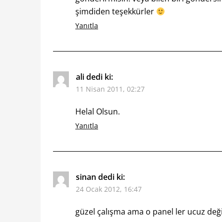
şimdiden teşekkürler
Yanıtla
ali
dedi ki:
11 Nisan 2011, 02:27
Helal Olsun.
Yanıtla
sinan
dedi ki:
24 Ocak 2012, 16:47
güzel çalışma ama o panel ler ucuz değil