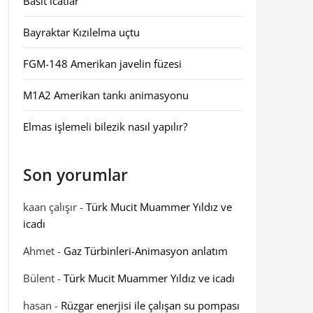
Basit icatlar
Bayraktar Kızılelma uçtu
FGM-148 Amerikan javelin füzesi
M1A2 Amerikan tankı animasyonu
Elmas işlemeli bilezik nasıl yapılır?
Son yorumlar
kaan çalışır
-
Türk Mucit Muammer Yıldız ve
icadı
Ahmet
-
Gaz Türbinleri-Animasyon anlatım
Bülent
-
Türk Mucit Muammer Yıldız ve icadı
hasan
-
Rüzgar enerjisi ile çalışan su pompası