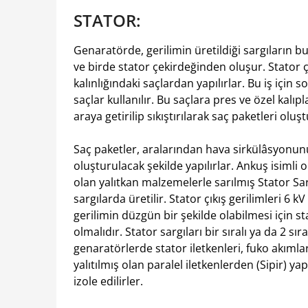
STATOR:
Genaratörde, gerilimin üretildiği sargıların b
ve birde stator çekirdeğinden oluşur. Stator çe
kalınlığındaki saçlardan yapılırlar. Bu iş için 
saçlar kullanılır. Bu saçlara pres ve özel kalıpl
araya getirilip sıkıştırılarak saç paketleri oluş
Saç paketler, aralarından hava sirkülâsyonun
oluşturulacak şekilde yapılırlar. Ankuş isimli o
olan yalıtkan malzemelerle sarılmış Stator Sargı
sargılarda üretilir. Stator çıkış gerilimleri 6 
gerilimin düzgün bir şekilde olabilmesi için st
olmalıdır. Stator sargıları bir sıralı ya da 2 sır
genaratörlerde stator iletkenleri, fuko akımlar
yalıtılmış olan paralel iletkenlerden (Sipir) yap
izole edilirler.