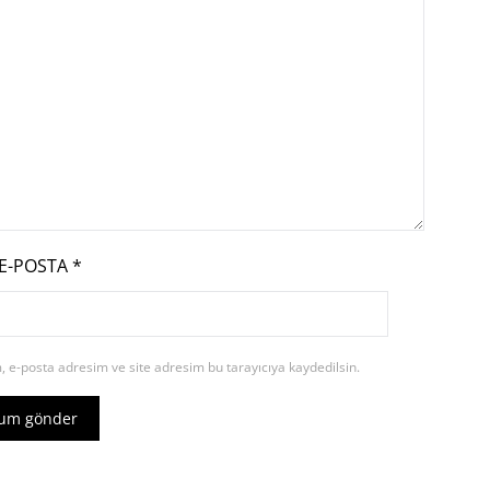
E-POSTA
*
 e-posta adresim ve site adresim bu tarayıcıya kaydedilsin.