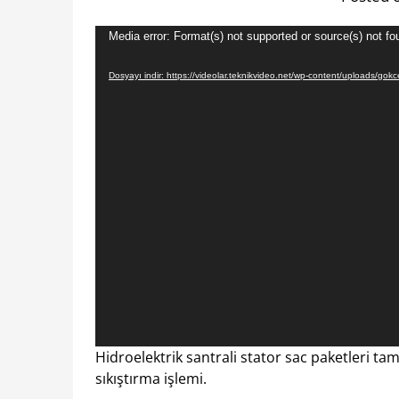
Video
Media error: Format(s) not supported or source(s) not fo
oynatıcı
Dosyayı indir: https://videolar.teknikvideo.net/wp-content/uploads/
Hidroelektrik santrali stator sac paketleri tam
sıkıştırma işlemi.