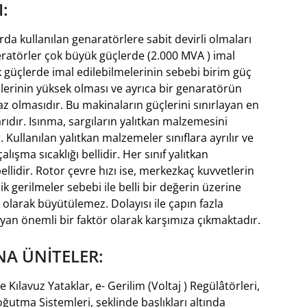
:
rda kullanılan genaratörlere sabit devirli olmaları
eratörler çok büyük güçlerde (2.000 MVA ) imal
 güçlerde imal edilebilmelerinin sebebi birim güç
lerinin yüksek olması ve ayrıca bir genaratörün
z olmasıdır. Bu makinaların güçlerini sınırlayan en
arıdır. Isınma, sargıların yalıtkan malzemesini
 Kullanılan yalıtkan malzemeler sınıflara ayrılır ve
ışma sıcaklığı bellidir. Her sınıf yalıtkan
llidir. Rotor çevre hızı ise, merkezkaç kuvvetlerin
gerilmeler sebebi ile belli bir değerin üzerine
 olarak büyütülemez. Dolayısı ile çapın fazla
an önemli bir faktör olarak karşımıza çıkmaktadır.
A ÜNİTELER:
ve Kılavuz Yataklar, e- Gerilim (Voltaj ) Regülâtörleri,
ğutma Sistemleri, şeklinde başlıkları altında