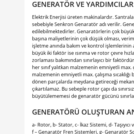
GENERATÖR VE YARDIMCILARI
Elektrik Enerjisi üreten makinalardır. Santrala
sebebiyle Senkron Genaratör adı verilir. Gen
edilebilmektedirler. Genaratörlerin çok büyük
başına maliyetlerinin çok düşük olması, verim
işletme anında bakım ve kontrol işlemlerinin a
büyük iki faktör ise ısınma ve rotor çevre hızl
zorlaması bakımından sınırlayıcı bir faktördür.
her sınıf yalıtkan malzemenin emniyetli max. çal
malzemenin emniyetli max. çalışma sıcaklığı be
dönen parçalarda meydana getireceği mekanik 
çıkartılamaz. Bu sebeple rotor çapı da sınırsız
büyütülememesi de genaratör gücünü sınırlay
GENERATÖRÜ OLUŞTURAN AN
a- Rotor, b- Stator, c- İkaz Sistemi, d- Taşıyıcı 
f – Genaratör Fren Sistemleri, g- Genaratör So