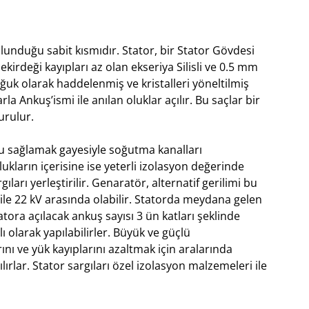
ulunduğu sabit kısmıdır. Stator, bir Stator Gövdesi
kirdeği kayıpları az olan ekseriya Silisli ve 0.5 mm
soğuk olarak haddelenmiş ve kristalleri yöneltilmiş
arla Ankuş’ismi ile anılan oluklar açılır. Bu saçlar bir
turulur.
u sağlamak gayesiyle soğutma kanalları
lukların içerisine ise yeterli izolasyon değerinde
ları yerleştirilir. Genaratör, alternatif gerilimi bu
kV ile 22 kV arasında olabilir. Statorda meydana gelen
atora açılacak ankuş sayısı 3 ün katları şeklinde
alı olarak yapılabilirler. Büyük ve güçlü
ını ve yük kayıplarını azaltmak için aralarında
ılırlar. Stator sargıları özel izolasyon malzemeleri ile