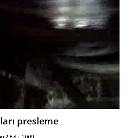
cları presleme
n 2 Eylül 2009