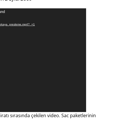
und
gokcekaya_presleme.mp4?_=1
iratı sırasında çekilen video. Sac paketlerinin