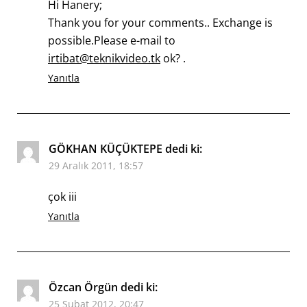
Hi Hanery;
Thank you for your comments.. Exchange is
possible.Please e-mail to
irtibat@teknikvideo.tk
ok? .
Yanıtla
GÖKHAN KÜÇÜKTEPE
dedi ki:
29 Aralık 2011, 18:57
çok iii
Yanıtla
Özcan Örgün
dedi ki:
25 Şubat 2012, 20:47