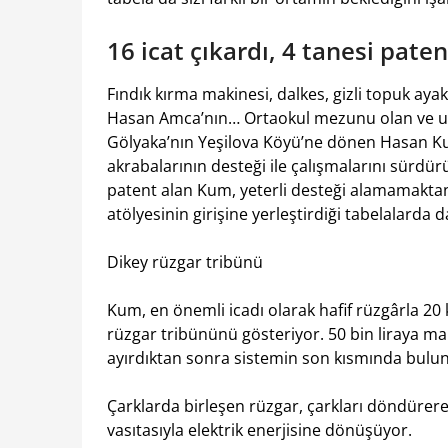
16 icat çıkardı, 4 tanesi paten
Fındık kırma makinesi, dalkes, gizli topuk ayakk
Hasan Amca’nın… Ortaokul mezunu olan ve uzu
Gölyaka’nın Yeşilova Köyü’ne dönen Hasan Ku
akrabalarının desteği ile çalışmalarını sürdür
patent alan Kum, yeterli desteği alamamakta
atölyesinin girişine yerleştirdiği tabelalarda
Dikey rüzgar tribünü
Kum, en önemli icadı olarak hafif rüzgârla 20 k
rüzgar tribününü gösteriyor. 50 bin liraya mal
ayırdıktan sonra sistemin son kısmında bulunan
Çarklarda birleşen rüzgar, çarkları döndürere
vasıtasıyla elektrik enerjisine dönüşüyor.