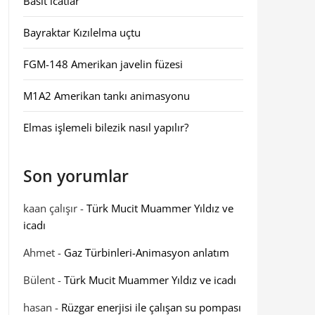
Basit icatlar
Bayraktar Kızılelma uçtu
FGM-148 Amerikan javelin füzesi
M1A2 Amerikan tankı animasyonu
Elmas işlemeli bilezik nasıl yapılır?
Son yorumlar
kaan çalışır
-
Türk Mucit Muammer Yıldız ve
icadı
Ahmet
-
Gaz Türbinleri-Animasyon anlatım
Bülent
-
Türk Mucit Muammer Yıldız ve icadı
hasan
-
Rüzgar enerjisi ile çalışan su pompası