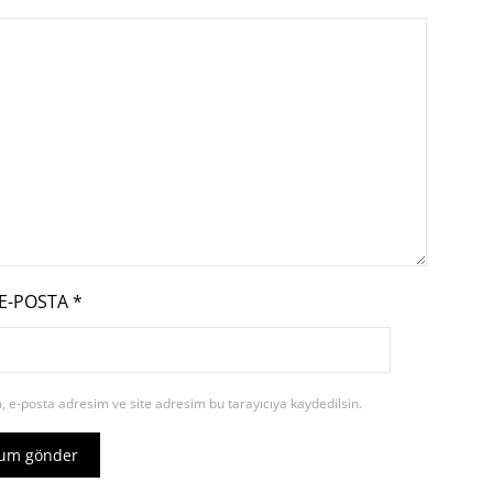
E-POSTA
*
 e-posta adresim ve site adresim bu tarayıcıya kaydedilsin.