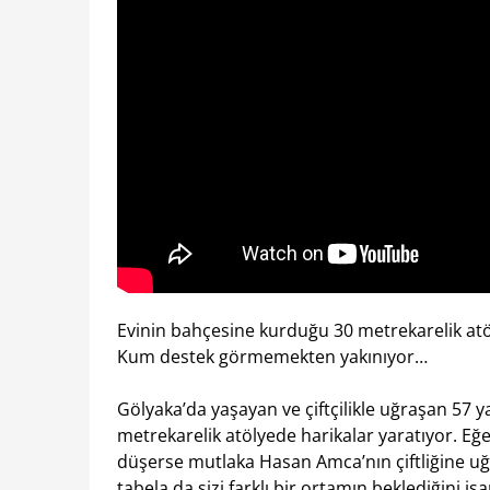
Evinin bahçesine kurduğu 30 metrekarelik at
Kum destek görmemekten yakınıyor…
Gölyaka’da yaşayan ve çiftçilikle uğraşan 57
metrekarelik atölyede harikalar yaratıyor. Eğ
düşerse mutlaka Hasan Amca’nın çiftliğine uğr
tabela da sizi farklı bir ortamın beklediğini iş