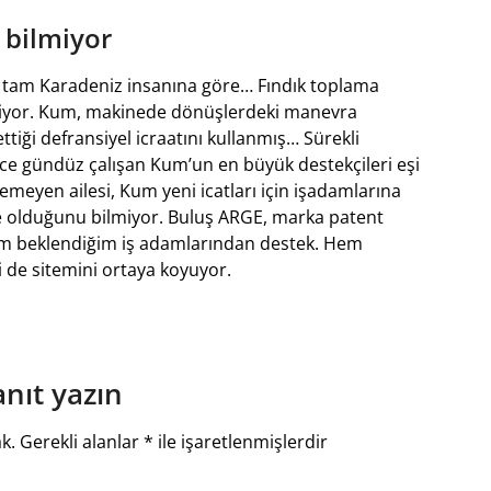
 bilmiyor
se tam Karadeniz insanına göre… Fındık toplama
abiliyor. Kum, makinede dönüşlerdeki manevra
 ettiği defransiyel icraatını kullanmış… Sürekli
ece gündüz çalışan Kum’un en büyük destekçileri eşi
meyen ailesi, Kum yeni icatları için işadamlarına
ne olduğunu bilmiyor. Buluş ARGE, marka patent
nim beklendiğim iş adamlarından destek. Hem
i de sitemini ortaya koyuyor.
anıt yazın
k.
Gerekli alanlar
*
ile işaretlenmişlerdir