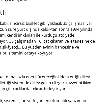
tli
abı, zincirsiz bisiklet gibi yaklaşık 35 çalışması var
n süre yurt dışında kaldıktan sonra 1994 yılında
m, kendi imkânları ile kurduğu atölyede
üyor. 35 çalışmadan 16 icat çıkaran ve 4 tanesine de
n şikâyetçi… Bu yüzden evinin bahçesine ve
 da bu sitemini ortaya koyuyor…
at daha fazla enerji üreteceğini iddia ettiği dikey
lettiği sistemde dikey gelen rüzgar kuvvetini ikiye
 çift çarklarda tekrar birleştiriyor.
k, sistem içine yerleştirilen otomatik şanzıman