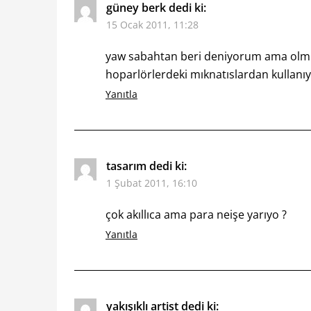
güney berk
dedi ki:
15 Ocak 2011, 11:28
yaw sabahtan beri deniyorum ama olmu
hoparlörlerdeki mıknatıslardan kullan
Yanıtla
tasarım
dedi ki:
1 Şubat 2011, 16:10
çok akıllıca ama para neişe yarıyo ?
Yanıtla
yakışıklı artist
dedi ki: