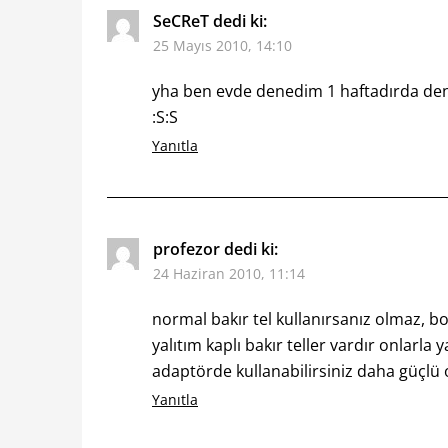
SeCReT
dedi ki:
25 Mayıs 2010, 14:10
yha ben evde denedim 1 haftadırda de
:S:S
Yanıtla
profezor
dedi ki:
24 Haziran 2010, 11:14
normal bakır tel kullanırsanız olmaz, bo
yalıtım kaplı bakır teller vardır onlarla
adaptörde kullanabilirsiniz daha güçlü 
Yanıtla