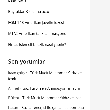
Basit icatlar
Bayraktar Kızılelma uçtu
FGM-148 Amerikan javelin füzesi
M1A2 Amerikan tankı animasyonu
Elmas işlemeli bilezik nasıl yapılır?
Son yorumlar
kaan çalışır
-
Türk Mucit Muammer Yıldız ve
icadı
Ahmet
-
Gaz Türbinleri-Animasyon anlatım
Bülent
-
Türk Mucit Muammer Yıldız ve icadı
hasan
-
Rüzgar enerjisi ile çalışan su pompası