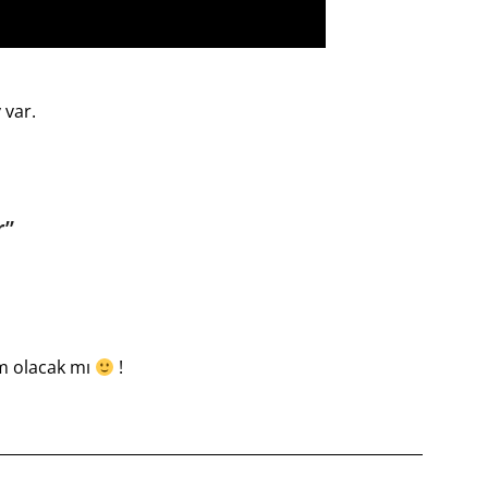
 var.
r
”
m olacak mı
!