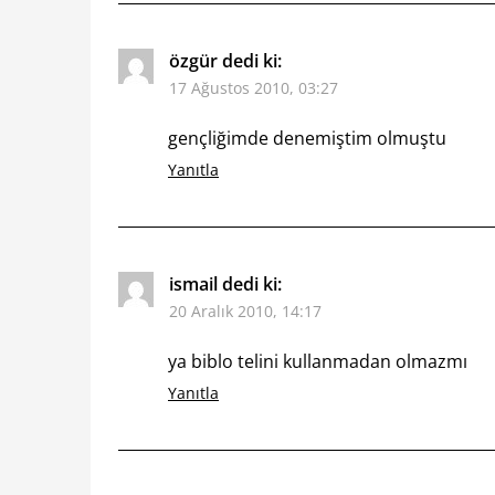
özgür
dedi ki:
17 Ağustos 2010, 03:27
gençliğimde denemiştim olmuştu
Yanıtla
ismail
dedi ki:
20 Aralık 2010, 14:17
ya biblo telini kullanmadan olmazmı
Yanıtla