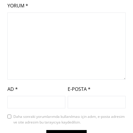
YORUM
*
AD
*
E-POSTA
*
Daha sonraki yorumlarımda kullanılması için adım, e-posta adresim
ve site adresim bu tarayıcıya kaydedilsin.