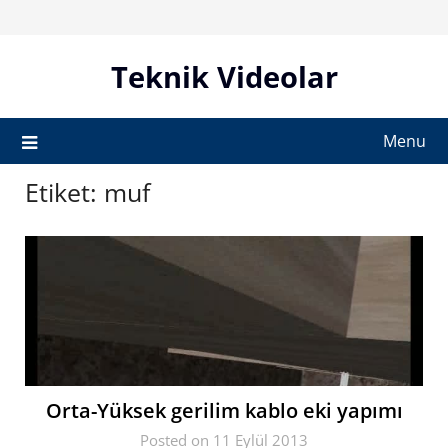
Skip
to
content
Teknik Videolar
Menu
Etiket:
muf
Orta-Yüksek gerilim kablo eki yapımı
Posted on 11 Eylül 2013