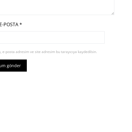
E-POSTA
*
 e-posta adresim ve site adresim bu tarayıcıya kaydedilsin.