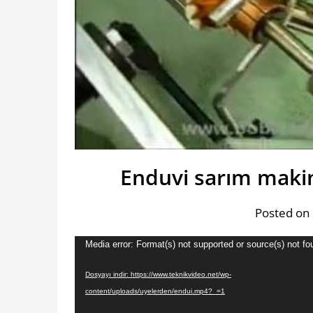
Enduvi sarım makin
Posted on
Video
Media error: Format(s) not supported or source(s) not fo
oynatıcı
Dosyayı indir: https://www.teknikvideo.net/wp-
content/uploads/uyelerden/endui.mp4?_=1