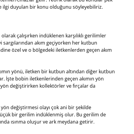
ilgi duyulan bir konu olduğunu söyleyebiliriz.
larak çalışırken indüklenen karşılıklı gerilimler
vi sargılarından akım geçiyorken her kutbun
ndine özel ve o bölgedeki iletkenlerden geçen akım
kımın yönü, iletken bir kutbun altından diğer kutbun
ar. İşte bobin iletkenlerinden geçen akımın yön
ön değiştirirken kollektörler ve fırçalar da
yön değiştirmesi olayı çok ani bir şekilde
çük bir gerilim indüklenmiş olur. Bu gerilim de
ında ısınma oluşur ve ark meydana getirir.