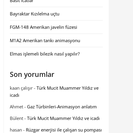
Basit icatlar
Bayraktar Kızılelma uçtu
FGM-148 Amerikan javelin füzesi
M1A2 Amerikan tankı animasyonu
Elmas işlemeli bilezik nasıl yapılır?
Son yorumlar
kaan çalışır
-
Türk Mucit Muammer Yıldız ve
icadı
Ahmet
-
Gaz Türbinleri-Animasyon anlatım
Bülent
-
Türk Mucit Muammer Yıldız ve icadı
hasan
-
Rüzgar enerjisi ile çalışan su pompası