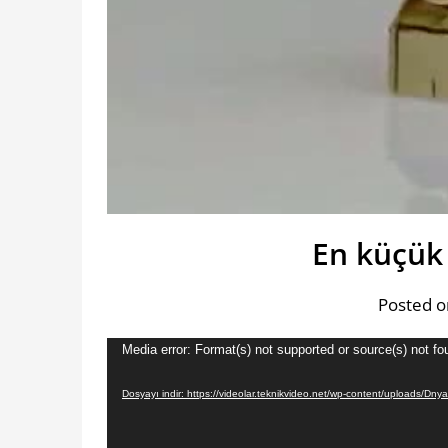
En küçük 
Posted o
Video
Media error: Format(s) not supported or source(s) not fo
oynatıcı
Dosyayı indir: https://videolar.teknikvideo.net/wp-content/uploads/