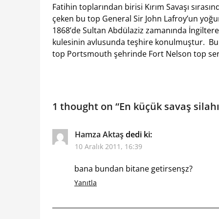
Fatihin toplarından birisi Kırım Savaşı sırası
çeken bu top General Sir John Lafroy’un yoğu
1868’de Sultan Abdülaziz zamanında İngiltere’
kulesinin avlusunda teşhire konulmuştur. Bu 
top Portsmouth şehrinde Fort Nelson top serg
1 thought on “
En küçük savaş silahı
Hamza Aktaş
dedi ki:
10 Aralık 2011, 16:39
bana bundan bitane getirsenşz?
Yanıtla