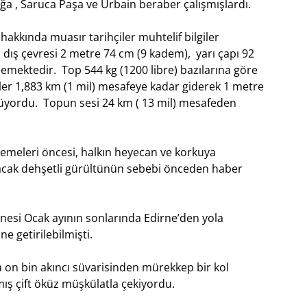
a , Saruca Paşa ve Urbain beraber çalışmışlardı.
akkında muasır tarihçiler muhtelif bilgiler
dış çevresi 2 metre 74 cm (9 kadem), yarı çapı 92
demektedir. Top 544 kg (1200 libre) bazılarına göre
leler 1,883 km (1 mil) mesafeye kadar giderek 1 metre
üyordu. Topun sesi 24 km ( 13 mil) mesafeden
enemeleri öncesi, halkın heyecan ve korkuya
ıkacak dehşetli gürültünün sebebi önceden haber
enesi Ocak ayının sonlarında Edirne’den yola
ne getirilebilmişti.
n bin akıncı süvarisinden mürekkep bir kol
tmış çift öküz müşkülatla çekiyordu.