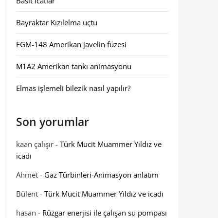
Basit icatlar
Bayraktar Kızılelma uçtu
FGM-148 Amerikan javelin füzesi
M1A2 Amerikan tankı animasyonu
Elmas işlemeli bilezik nasıl yapılır?
Son yorumlar
kaan çalışır
-
Türk Mucit Muammer Yıldız ve
icadı
Ahmet
-
Gaz Türbinleri-Animasyon anlatım
Bülent
-
Türk Mucit Muammer Yıldız ve icadı
hasan
-
Rüzgar enerjisi ile çalışan su pompası