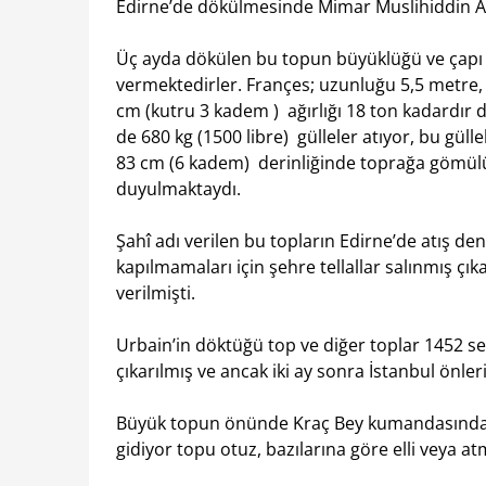
Edirne’de dökülmesinde Mimar Muslihiddin Ağ
Üç ayda dökülen bu topun büyüklüğü ve çapı h
vermektedirler. Françes; uzunluğu 5,5 metre, 
cm (kutru 3 kadem ) ağırlığı 18 ton kadardır 
de 680 kg (1500 libre) gülleler atıyor, bu gül
83 cm (6 kadem) derinliğinde toprağa gömül
duyulmaktaydı.
Şahî adı verilen bu topların Edirne’de atış d
kapılmamaları için şehre tellallar salınmış ç
verilmişti.
Urbain’in döktüğü top ve diğer toplar 1452 s
çıkarılmış ve ancak iki ay sonra İstanbul önleri
Büyük topun önünde Kraç Bey kumandasında o
gidiyor topu otuz, bazılarına göre elli veya a