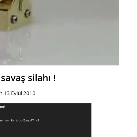
savaş silahı !
n 13 Eylül 2010
und
Dnyann_en_kk_topu-2.mp4?_=1