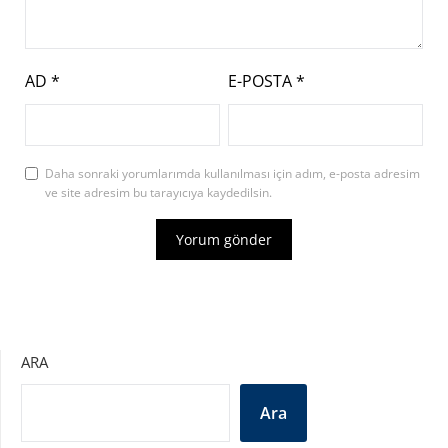
AD
*
E-POSTA
*
Daha sonraki yorumlarımda kullanılması için adım, e-posta adresim
ve site adresim bu tarayıcıya kaydedilsin.
ARA
Ara