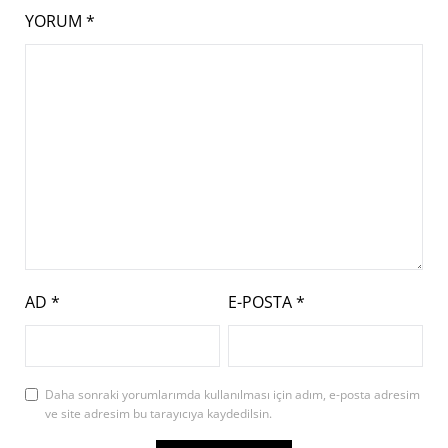
YORUM
*
AD
*
E-POSTA
*
Daha sonraki yorumlarımda kullanılması için adım, e-posta adresim
ve site adresim bu tarayıcıya kaydedilsin.