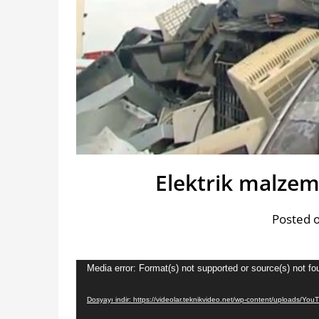
Elektrik malze
Posted 
Video
Media error: Format(s) not supported or source(s) not fo
oynatıcı
Dosyayı indir: https://videolar.teknikvideo.net/wp-content/uploads/Y