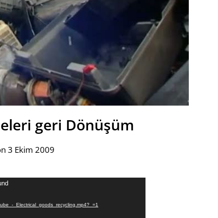
meleri geri Dönüşüm
on 3 Ekim 2009
und
ouTube_-_Electrical_goods_recycling.mp4?_=1