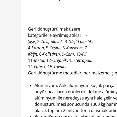
Geri dönüştürülmek üzere
kategorilere ayrılmış atıklar: 1-
Şişe
, 2-
Zayıf plastik
, 3-
Güçlü plastik
,
4-
Karton
, 5-
Çeşitli
, 6-
Konserve
, 7-
Kâğıt
, 8-
Polistiren
, 9-
Cam
, 10-
Pil
,
11-
Metal
, 12-
Organik
, 13-
Tetrapak
,
14-
Fabrik
, 15-
Tuvalet
Geri dönüştürme metodları her malzeme için f
Alüminyum: Atık alüminyum küçük parçacık
büyük ocaklarda eritilerek, dökme alüminy
alüminyum ile neredeyse aynı hale gelir ve 
dönüştürülmesi sonucunda 1300 kg hammade
olarak toplam 2 milyon tona ulaşmaktadır
Beton: Beton parçalar, yıkım alanlarında