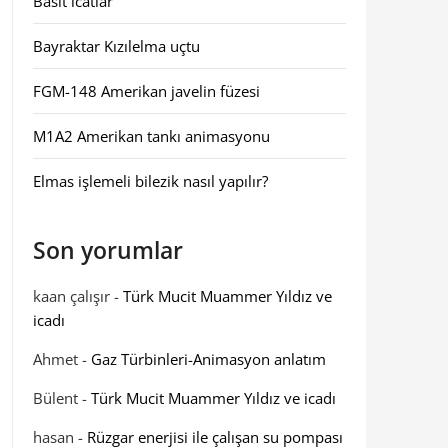
Basit icatlar
Bayraktar Kızılelma uçtu
FGM-148 Amerikan javelin füzesi
M1A2 Amerikan tankı animasyonu
Elmas işlemeli bilezik nasıl yapılır?
Son yorumlar
kaan çalışır
-
Türk Mucit Muammer Yıldız ve
icadı
Ahmet
-
Gaz Türbinleri-Animasyon anlatım
Bülent
-
Türk Mucit Muammer Yıldız ve icadı
hasan
-
Rüzgar enerjisi ile çalışan su pompası