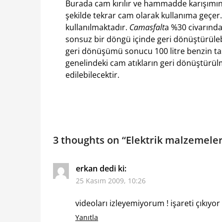
Burada cam kırılır ve hammadde karışımına
şekilde tekrar cam olarak kullanıma geçer.
kullanılmaktadır.
Camasfalt
a %30 civarınd
sonsuz bir döngü içinde geri dönüştürüleb
geri dönüşümü sonucu 100 litre benzin ta
genelindeki cam atıkların geri dönüştürülm
edilebilecektir.
3 thoughts on “
Elektrik malzemele
erkan
dedi ki:
25 Kasım 2009, 10:26
videoları izleyemiyorum ! işareti çıkıyor
Yanıtla