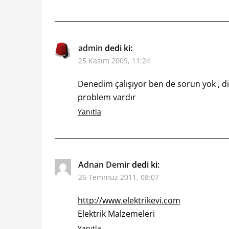
admin
dedi ki:
25 Kasım 2009, 11:24
Denedim çalışıyor ben de sorun yok , d
problem vardır
Yanıtla
Adnan Demir
dedi ki:
26 Temmuz 2011, 08:07
http://www.elektrikevi.com
Elektrik Malzemeleri
Yanıtla