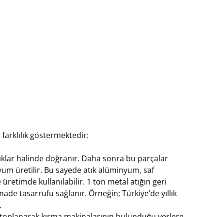
arklılık göstermektedir:
lar halinde doğranır. Daha sonra bu parçalar
um üretilir. Bu sayede atık alüminyum, saf
üretimde kullanılabilir. 1 ton metal atığın geri
 tasarrufu sağlanır. Örneğin; Türkiye’de yıllık
.
n toplanarak kırma makinalarının bulunduğu yerlere