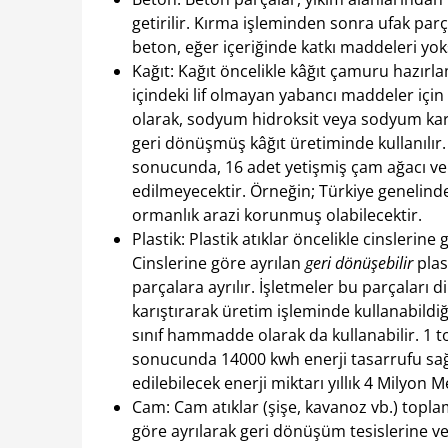
getirilir. Kırma işleminden sonra ufak parça
beton, eğer içeriğinde katkı maddeleri yoks
Kağıt: Kağıt öncelikle kâğıt çamuru hazırlama
içindeki lif olmayan yabancı maddeler için
olarak, sodyum hidroksit veya sodyum karbo
geri dönüşmüş kâğıt üretiminde kullanılır.
sonucunda, 16 adet yetişmiş çam ağacı ve 
edilmeyecektir. Örneğin; Türkiye genelind
ormanlık arazi korunmuş olabilecektir.
Plastik: Plastik atıklar öncelikle cinslerin
Cinslerine göre ayrılan
geri dönüşebilir
plas
parçalara ayrılır. İşletmeler bu parçaları d
karıştırarak üretim işleminde kullanabildiği
sınıf hammadde olarak da kullanabilir. 1 
sonucunda 14000 kwh enerji tasarrufu sağ
edilebilecek enerji miktarı yıllık 4 Milyon M
Cam: Cam atıklar (şişe, kavanoz vb.) topla
göre ayrılarak geri dönüşüm tesislerine ver