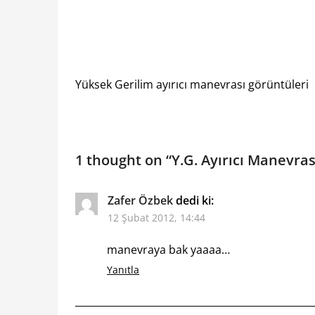
Yüksek Gerilim ayırıcı manevrası görüntüleri
1 thought on “
Y.G. Ayırıcı Manevras
Zafer Özbek
dedi ki:
12 Şubat 2012, 14:44
manevraya bak yaaaa…
Yanıtla