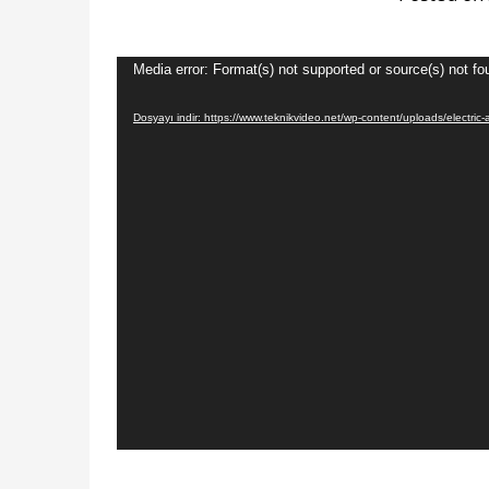
Video
Media error: Format(s) not supported or source(s) not fo
oynatıcı
Dosyayı indir: https://www.teknikvideo.net/wp-content/uploads/electri