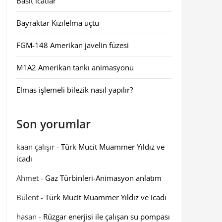
Basit icatlar
Bayraktar Kızılelma uçtu
FGM-148 Amerikan javelin füzesi
M1A2 Amerikan tankı animasyonu
Elmas işlemeli bilezik nasıl yapılır?
Son yorumlar
kaan çalışır
-
Türk Mucit Muammer Yıldız ve
icadı
Ahmet
-
Gaz Türbinleri-Animasyon anlatım
Bülent
-
Türk Mucit Muammer Yıldız ve icadı
hasan
-
Rüzgar enerjisi ile çalışan su pompası