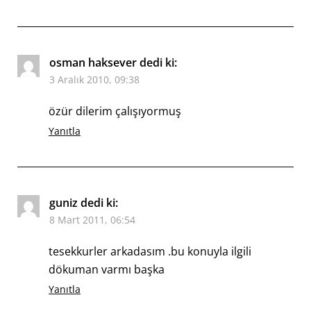
osman haksever
dedi ki:
3 Aralık 2010, 09:38
özür dilerim çalışıyormuş
Yanıtla
guniz
dedi ki:
8 Mart 2011, 06:54
tesekkurler arkadasım .bu konuyla ilgili
dökuman varmı başka
Yanıtla